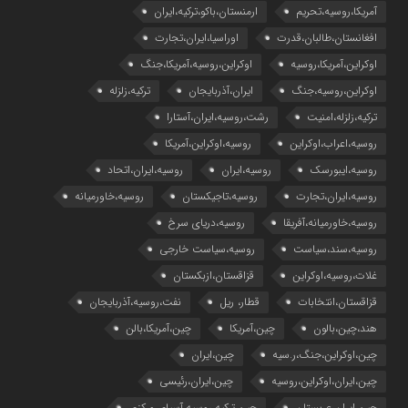
آمریکا،روسیه،تحریم
ارمنستان،باکو،ترکیه،ایران
افغانستان،طالبان،قدرت
اوراسیا،ایران،تجارت
اوکراین،آمریکا،روسیه
اوکراین،روسیه،آمریکا،جنگ
اوکراین،روسیه،جنگ
ایران،آذربایجان
ترکیه،زلزله
ترکیه،زلزله،امنیت
رشت،روسیه،ایران،آستارا
روسیه،اعراب،اوکراین
روسیه،اوکراین،آمریکا
روسیه،ایبورسک
روسیه،ایران
روسیه،ایران،اتحاد
روسیه،ایران،تجارت
روسیه،تاجیکستان
روسیه،خاورمیانه
روسیه،خاورمیانه،آفریقا
روسیه،دریای سرخ
روسیه،سند،سیاست
روسیه،سیاست خارجی
غلات،روسیه،اوکراین
قزاقستان،ازبکستان
قزاقستان،انتخابات
قطار، ریل
نفت،روسیه،آذربایجان
هند،چین،بالون
چین،آمریکا
چین،آمریکا،بالن
چین،اوکراین،جنگ،ر.سیه
چین،ایران
چین،ایران،اوکراین،روسیه
چین،ایران،رئیسی
چین،ایران،عربستان
چین،ترکیه،روسیه،آسیای مرکزی