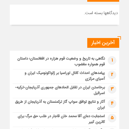
دیدگاهها بسته است.
آخرین اخبار
نگاهی به تاریخ و وضعیت قوم هزاره در افغانستان؛ داستان
1
قوم همواره مغضوب
پیامدهای احداث کانال اوراسیا بر ژئواکونومیک ایران و
2
آسیای مرکزی
برخاستن ایران در تقابل اتحادهای جمهوری آذربایجان-ترکیه-
3
اسرائیل
آثار و نتایج توافق سواپ گاز ترکمنستان به آذربایجان از طریق
4
ایران
استجابت دعای آقا محمد خان قاجار در طلب حق مرگ برای
5
کاترین کبیر