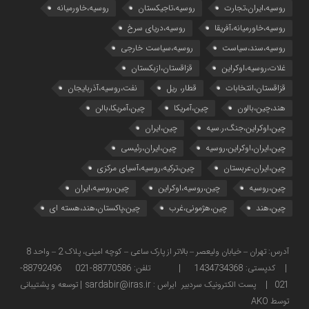
روسیه،ایران،تجارت
روسیه،تاجیکستان
روسیه،خاورمیانه
روسیه،خاورمیانه،آفریقا
روسیه،دریای سرخ
روسیه،سند،سیاست
روسیه،سیاست خارجی
غلات،روسیه،اوکراین
قزاقستان،ازبکستان
قزاقستان،انتخابات
قطار، ریل
نفت،روسیه،آذربایجان
هند،چین،بالون
چین،آمریکا
چین،آمریکا،بالن
چین،اوکراین،جنگ،ر.سیه
چین،ایران
چین،ایران،اوکراین،روسیه
چین،ایران،رئیسی
چین،ایران،عربستان
چین،ترکیه،روسیه،آسیای مرکزی
چین،روسیه
چین،روسیه،اوکراین
چین،روسیه،ایران
چین،هند
چین،هژمونی،غرب
چین،پاکستان،هند،هسته ای
آدرس: تهران – خیابان ولیعصر – بالاتر از پارک ساعی – کوچه امینی، پلاک 2 – واحد 8
| کدپستی: 1434734368 | تلفن: 88770586-021 88792496-
021 | پست الکترونیک سردبیر ایراس : sardabir@iras.ir |
توسعه و پشتیبانی
توسط AKO