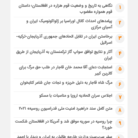
نگاهی به تاریخ و وضعیت قوم هزاره در افغانستان؛ داستان
1
قوم همواره مغضوب
پیامدهای احداث کانال اوراسیا بر ژئواکونومیک ایران و
2
آسیای مرکزی
برخاستن ایران در تقابل اتحادهای جمهوری آذربایجان-ترکیه-
3
اسرائیل
آثار و نتایج توافق سواپ گاز ترکمنستان به آذربایجان از طریق
4
ایران
استجابت دعای آقا محمد خان قاجار در طلب حق مرگ برای
5
کاترین کبیر
مرگ شاه قاجار به دلیل خربزه و نجات جان شاعر کتابخوان
6
اجلاس سران اتحادیه اروپا و مناسبات با مسکو
7
متن کامل سند «راهبرد امنیت ملی فدراسیون روسیه» ۲۰۲۱
8
چرا روسیه در سوریه موفق شد و آمریکا در افغانستان شکست
9
خورد؟
سفر سرپرست وزارت خارجه طالبان به ایران و دیدار با احمد