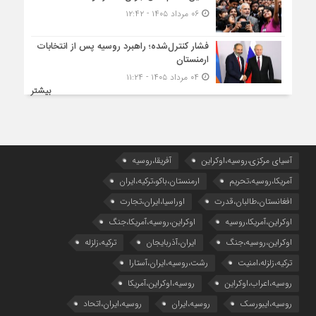
۰۶ مرداد ۱۴۰۵ - ۱۲:۴۲
فشار کنترل‌شده؛ راهبرد روسیه پس از انتخابات
ارمنستان
۰۴ مرداد ۱۴۰۵ - ۱۱:۲۴
بیشتر
آسیای مرکزی،روسیه،اوکراین
آفریقا،روسیه
آمریکا،روسیه،تحریم
ارمنستان،باکو،ترکیه،ایران
افغانستان،طالبان،قدرت
اوراسیا،ایران،تجارت
اوکراین،آمریکا،روسیه
اوکراین،روسیه،آمریکا،جنگ
اوکراین،روسیه،جنگ
ایران،آذربایجان
ترکیه،زلزله
ترکیه،زلزله،امنیت
رشت،روسیه،ایران،آستارا
روسیه،اعراب،اوکراین
روسیه،اوکراین،آمریکا
روسیه،ایبورسک
روسیه،ایران
روسیه،ایران،اتحاد