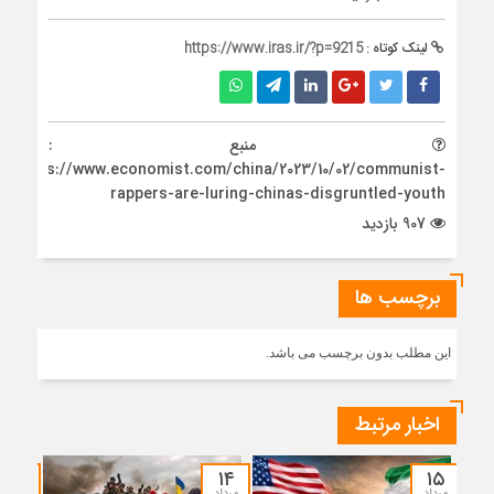
لینک کوتاه :
https://www.iras.ir/?p=9215
منبع :
https://www.economist.com/china/2023/10/02/communist-
rappers-are-luring-chinas-disgruntled-youth
907 بازدید
برچسب ها
این مطلب بدون برچسب می باشد.
اخبار مرتبط
۱۲
۱۴
۱۵