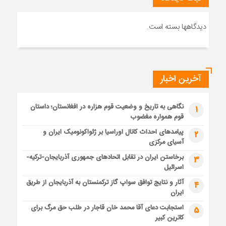
دیدگاهها بسته است.
آخرین اخبار
نگاهی به تاریخ و وضعیت قوم هزاره در افغانستان؛ داستان
1
قوم همواره مغضوب
پیامدهای احداث کانال اوراسیا بر ژئواکونومیک ایران و
2
آسیای مرکزی
برخاستن ایران در تقابل اتحادهای جمهوری آذربایجان-ترکیه-
3
اسرائیل
آثار و نتایج توافق سواپ گاز ترکمنستان به آذربایجان از طریق
4
ایران
استجابت دعای آقا محمد خان قاجار در طلب حق مرگ برای
5
کاترین کبیر