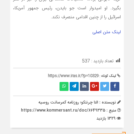
بگیرد. او امیدوار است جو بایدن، رئیس جمهور آمریکا،
اسرائیل را از چنین اقدامی منصرف نکند.
لینک متن اصلی
تعداد بازدید :
537
لینک کوتاه :
https://www.iras.ir/?p=10329
نویسنده : النا چرننکو؛ روزنامه کمرسانت روسیه
منبع : https://www.kommersant.ru/doc/6649335
1329 بازدید