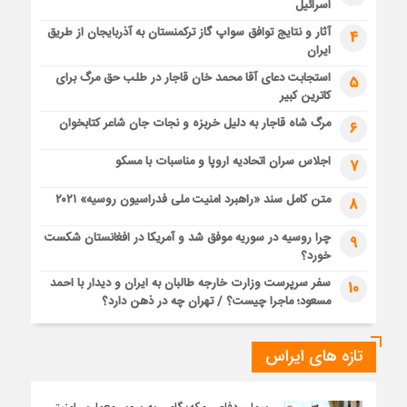
اسرائیل
آثار و نتایج توافق سواپ گاز ترکمنستان به آذربایجان از طریق
4
ایران
استجابت دعای آقا محمد خان قاجار در طلب حق مرگ برای
5
کاترین کبیر
مرگ شاه قاجار به دلیل خربزه و نجات جان شاعر کتابخوان
6
اجلاس سران اتحادیه اروپا و مناسبات با مسکو
7
متن کامل سند «راهبرد امنیت ملی فدراسیون روسیه» ۲۰۲۱
8
چرا روسیه در سوریه موفق شد و آمریکا در افغانستان شکست
9
خورد؟
سفر سرپرست وزارت خارجه طالبان به ایران و دیدار با احمد
10
مسعود؛ ماجرا چیست؟ / تهران چه در ذهن دارد؟
تازه های ایراس