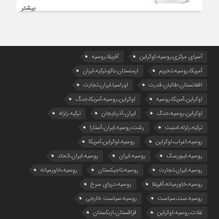
بیشتر
آسیای مرکزی،روسیه،اوکراین
آفریقا،روسیه
آمریکا،روسیه،تحریم
ارمنستان،باکو،ترکیه،ایران
افغانستان،طالبان،قدرت
اوراسیا،ایران،تجارت
اوکراین،آمریکا،روسیه
اوکراین،روسیه،آمریکا،جنگ
اوکراین،روسیه،جنگ
ایران،آذربایجان
ترکیه،زلزله
ترکیه،زلزله،امنیت
رشت،روسیه،ایران،آستارا
روسیه،اعراب،اوکراین
روسیه،اوکراین،آمریکا
روسیه،ایبورسک
روسیه،ایران
روسیه،ایران،اتحاد
روسیه،ایران،تجارت
روسیه،تاجیکستان
روسیه،خاورمیانه
روسیه،خاورمیانه،آفریقا
روسیه،دریای سرخ
روسیه،سند،سیاست
روسیه،سیاست خارجی
غلات،روسیه،اوکراین
قزاقستان،ازبکستان