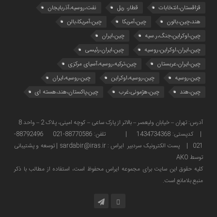
قزاقستان،انتخابات
قطار، ریل
نفت،روسیه،آذربایجان
هند،چین،بالون
چین،آمریکا
چین،آمریکا،بالن
چین،اوکراین،جنگ،ر.سیه
چین،ایران
چین،ایران،اوکراین،روسیه
چین،ایران،رئیسی
چین،ایران،عربستان
چین،ترکیه،روسیه،آسیای مرکزی
چین،روسیه
چین،روسیه،اوکراین
چین،روسیه،ایران
چین،هند
چین،هژمونی،غرب
چین،پاکستان،هند،هسته ای
آدرس: تهران – خیابان ولیعصر – بالاتر از پارک ساعی – کوچه امینی، پلاک 2 – واحد 8
| کدپستی: 1434734368 | تلفن: 88770586-021 88792496-
021 | پست الکترونیک سردبیر ایراس : sardabir@iras.ir |
توسعه و پشتیبانی
توسط AKO
كليه حقوق این سایت برای مجموعه ایراس محفوظ است، استفاده از مطالب با ذكر
منبع بلامانع است.