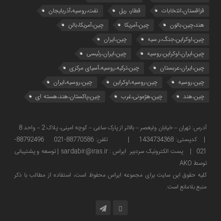
قزاقستان،انتخابات
قطار، ریل
نفت،روسیه،آذربایجان
هند،چین،بالون
چین،آمریکا
چین،آمریکا،بالن
چین،اوکراین،جنگ،ر.سیه
چین،ایران
چین،ایران،اوکراین،روسیه
چین،ایران،رئیسی
چین،ایران،عربستان
چین،ترکیه،روسیه،آسیای مرکزی
چین،روسیه
چین،روسیه،اوکراین
چین،روسیه،ایران
چین،هند
چین،هژمونی،غرب
چین،پاکستان،هند،هسته ای
آدرس: تهران – خیابان ولیعصر – بالاتر از پارک ساعی – کوچه امینی، پلاک 2 – واحد 8
| کدپستی: 1434734368 | تلفن: 88770586-021 88792496-
021 | پست الکترونیک سردبیر ایراس : sardabir@iras.ir |
توسعه و پشتیبانی
توسط AKO
كليه حقوق این سایت برای مجموعه ایراس محفوظ است، استفاده از مطالب با ذكر
منبع بلامانع است.