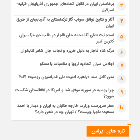
برخاستن ایران در تقابل اتحادهای جمهوری آذربایجان-ترکیه-
3
اسرائیل
آثار و نتایج توافق سواپ گاز ترکمنستان به آذربایجان از طریق
4
ایران
استجابت دعای آقا محمد خان قاجار در طلب حق مرگ برای
5
کاترین کبیر
مرگ شاه قاجار به دلیل خربزه و نجات جان شاعر کتابخوان
6
اجلاس سران اتحادیه اروپا و مناسبات با مسکو
7
متن کامل سند «راهبرد امنیت ملی فدراسیون روسیه» ۲۰۲۱
8
چرا روسیه در سوریه موفق شد و آمریکا در افغانستان شکست
9
خورد؟
سفر سرپرست وزارت خارجه طالبان به ایران و دیدار با احمد
10
مسعود؛ ماجرا چیست؟ / تهران چه در ذهن دارد؟
تازه های ایراس