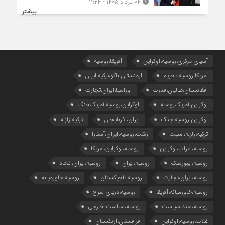
۰۴ مرداد ۱۴۰۵ - ۱۱:۲۴
بیشتر
آسیای مرکزی،روسیه،اوکراین
آفریقا،روسیه
آمریکا،روسیه،تحریم
ارمنستان،باکو،ترکیه،ایران
افغانستان،طالبان،قدرت
اوراسیا،ایران،تجارت
اوکراین،آمریکا،روسیه
اوکراین،روسیه،آمریکا،جنگ
اوکراین،روسیه،جنگ
ایران،آذربایجان
ترکیه،زلزله
ترکیه،زلزله،امنیت
رشت،روسیه،ایران،آستارا
روسیه،اعراب،اوکراین
روسیه،اوکراین،آمریکا
روسیه،ایبورسک
روسیه،ایران
روسیه،ایران،اتحاد
روسیه،ایران،تجارت
روسیه،تاجیکستان
روسیه،خاورمیانه
روسیه،خاورمیانه،آفریقا
روسیه،دریای سرخ
روسیه،سند،سیاست
روسیه،سیاست خارجی
غلات،روسیه،اوکراین
قزاقستان،ازبکستان