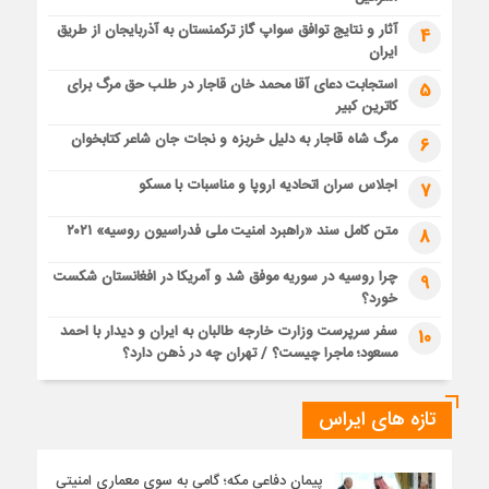
آثار و نتایج توافق سواپ گاز ترکمنستان به آذربایجان از طریق
4
ایران
استجابت دعای آقا محمد خان قاجار در طلب حق مرگ برای
5
کاترین کبیر
مرگ شاه قاجار به دلیل خربزه و نجات جان شاعر کتابخوان
6
اجلاس سران اتحادیه اروپا و مناسبات با مسکو
7
متن کامل سند «راهبرد امنیت ملی فدراسیون روسیه» ۲۰۲۱
8
چرا روسیه در سوریه موفق شد و آمریکا در افغانستان شکست
9
خورد؟
سفر سرپرست وزارت خارجه طالبان به ایران و دیدار با احمد
10
مسعود؛ ماجرا چیست؟ / تهران چه در ذهن دارد؟
تازه های ایراس
پیمان دفاعی مکه؛ گامی به سوی معماری امنیتی