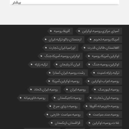
بیشتر
آسیای مرکزی،روسیه،اوکراین
آفریقا،روسیه
آمریکا،روسیه،تحریم
ارمنستان،باکو،ترکیه،ایران
افغانستان،طالبان،قدرت
اوراسیا،ایران،تجارت
اوکراین،آمریکا،روسیه
اوکراین،روسیه،آمریکا،جنگ
اوکراین،روسیه،جنگ
ایران،آذربایجان
ترکیه،زلزله
ترکیه،زلزله،امنیت
رشت،روسیه،ایران،آستارا
روسیه،اعراب،اوکراین
روسیه،اوکراین،آمریکا
روسیه،ایبورسک
روسیه،ایران
روسیه،ایران،اتحاد
روسیه،ایران،تجارت
روسیه،تاجیکستان
روسیه،خاورمیانه
روسیه،خاورمیانه،آفریقا
روسیه،دریای سرخ
روسیه،سند،سیاست
روسیه،سیاست خارجی
غلات،روسیه،اوکراین
قزاقستان،ازبکستان