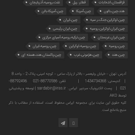
قزاقستان،انتخابات
قطار، ریل
نفت،روسیه،آذربایجان
هند،چین،بالون
چین،آمریکا
چین،آمریکا،بالن
چین،اوکراین،جنگ،ر.سیه
چین،ایران
چین،ایران،اوکراین،روسیه
چین،ایران،رئیسی
چین،ایران،عربستان
چین،ترکیه،روسیه،آسیای مرکزی
چین،روسیه
چین،روسیه،اوکراین
چین،روسیه،ایران
چین،هند
چین،هژمونی،غرب
چین،پاکستان،هند،هسته ای
آدرس: تهران – خیابان ولیعصر – بالاتر از پارک ساعی – کوچه امینی، پلاک 2 – واحد 8
| کدپستی: 1434734368 | تلفن: 88770586-021 88792496-
021 | پست الکترونیک سردبیر ایراس : sardabir@iras.ir |
توسعه و پشتیبانی
توسط AKO
كليه حقوق این سایت برای مجموعه ایراس محفوظ است، استفاده از مطالب با ذكر
منبع بلامانع است.