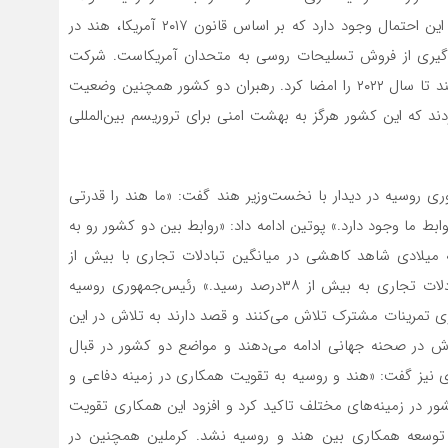
کشتی‌سازی، زغال سنگ و انرژی. گزارش رویترز می افزاید: این احتمال وجود دارد که بر اساس قانون ۲۰۱۷ آمریکا، هند در
لوگیری از فروش تسلیحات روسی به متحدان آمریکاست. شرکت
روسی «روسنفت» هم قرارداد فروش ۲میلیون تن نفت به هند تا سال ۲۰۲۲ را امضا کرد. رهبران دو کشور همچنین وضعیت
ردند که این کشور هرگز به بهشت امنی برای تروریسم بین‌المللی
هوری روسیه در دیدار با نخست‌وزیر هند گفت: «ما هند را قدرتی
 ما وجود دارد.» پوتین ادامه داد: «روابط بین دو کشور رو به
 میلادی شاهد کاهشی در میانگین تبادلات تجاری با بیش از
۱۷درصد بودیم؛ اما طی ۹ ماه نخست همان سال این تبادلات تجاری به بیش از ۳۸درصد رسید.» رئیس‌جمهوری روسیه
اری تمرینات مشترک تلاش می‌کنند و قصد دارند به تلاش در این
 در صحنه جهانی ادامه می‌دهند و مواضع دو کشور در قبال
 نیز گفت: «هند و روسیه به تقویت همکاری در زمینه دفاعی و
شور در زمینه‌های مختلف تاکید کرد و افزود این همکاری تقویت
 توسعه همکاری بین هند و روسیه نشد. کرملین همچنین در