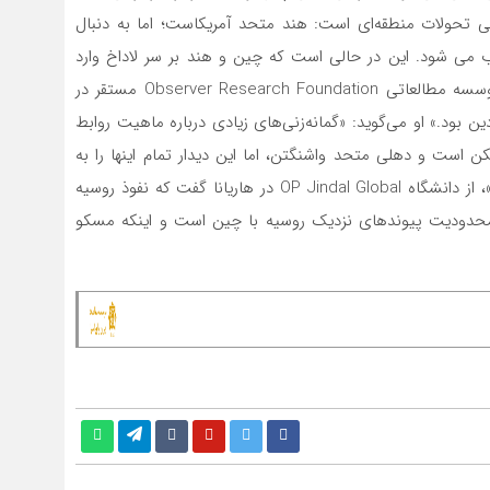
گی تحولات منطقه‌ای است: هند متحد آمریکاست؛ اما به دنبال
 شود. این در حالی است که چین و هند بر سر لاداخ وارد
درگیری‌های مرزی شدند. «ناندان اونی کریشنان» محقق موسسه مطالعاتی Observer Research Foundation مستقر در
وتین بسیار نمادین بود.» او می‌گوید: «گمانه‌زنی‌های زیادی درباره ماهیت روابط
است و دهلی متحد واشنگتن، اما این دیدار تمام اینها را به
محک آزمون گذاشته است.» از سوی دیگر، «تاتیانا بلوسووا»، از دانشگاه OP Jindal Global در هاریانا گفت که نفوذ روسیه
 محدودیت پیوندهای نزدیک روسیه با چین است و اینکه مسکو