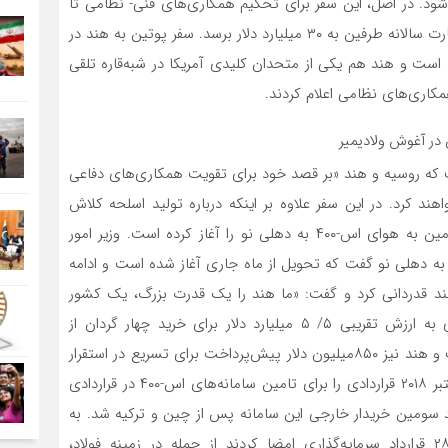
د. در اصل، این سفر برای تحکیم همکاری‌های فنی- نظامی تا
سال ۲۰۳۱ انجام گرفت و قرار بر این شد که تا سال ۲۰۲۵ تجارت سالانه طرفین به ۳۰ میلیارد دلار برسد. سفر پوتین به هند در
است و هند هم یکی از متحدان کلیدی آمریکا در شبه‌قاره تلقی
کاری‌های نظامی اعلام کردند.
 که روسیه و هند «بر قصد خود برای تقویت همکاری‌های دفاعی
د کرد. در این سفر علاوه بر اینکه درباره تولید اسلحه کلاش
موافقت شد، روسیه اعلام کرد که تحویل سامانه موشکی زمین به هوای اس-۴۰۰ به دهلی نو را آغاز کرده است. وزیر امور
به دهلی نو گفت که تحویل از ماه جاری آغاز شده است و ادامه
ند قدردانی کرد و گفت: «ما هند را یک قدرت بزرگ، یک کشور
دوست و قابل اعتماد می‌دانیم.» وزارت دفاع هند قراردادی به ارزش تقریبی ۵/ ۵ میلیارد دلار برای خرید چهار گردان از
موشک‌های زمین به هوای اس-۴۰۰ روسیه منعقد کرده است و هند نیز ۸۵۰میلیون دلار پیش‌پرداخت برای تسریع در استقرار
اولین گردان توسط روسیه پرداخت کرد. روسیه و هند در اکتبر ۲۰۱۸ قراردادی را برای تامین سامانه‌های اس-۴۰۰ در قراردادی
 ترتیب هند سومین خریدار خارجی این سامانه پس از چین و ترکیه شد. به
نوشته رویترز، وزیر خارجه هند اعلام کرد که دو کشور ۲۸ قرارداد سرمایه‌گذاری امضا کردند از جمله در زمینه فولاد،