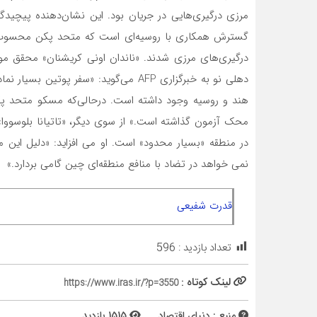
مرزی درگیری‌هایی در جریان بود. این نشان‌دهنده پیچید
گسترش همکاری با روسیه‌ای است که متحد پکن محسوب می
دهلی نو به خبرگزاری AFP می‌گوید: «سفر پ
هند و روسیه وجود داشته است. درحالی‌که مسکو متحد پکن 
در منطقه «بسیار محدود» است. او می افزاید: «دلیل این
نمی خواهد در تضاد با منافع منطقه‌ای چین گامی بردارد.»
قدرت شفیعی
تعداد بازدید :
596
لینک کوتاه :
https://www.iras.ir/?p=3550
منبع : دنیای اقتصاد
1515 بازدید