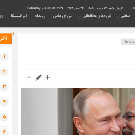
1
تاریخ :
شنبه, ۱۷ مرداد , ۱۴۰۵
24 صفر 1448
Saturday, 8 August , 2026
مناطق
گروه‌های مطالعاتی
شورای علمی
رویداد
ایرانیستیکا
EN
آخری
نه‌ها
1
2
3
4
5
6