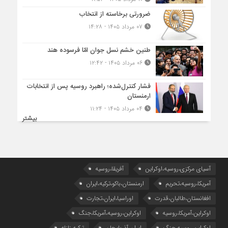
ضرورتی برخاسته از انتخاب
۰۷ مرداد ۱۴۰۵ - ۱۴:۲۸
طنین خشم نسل جوان امّا فرسوده هند
۰۶ مرداد ۱۴۰۵ - ۱۲:۴۲
فشار کنترل‌شده؛ راهبرد روسیه پس از انتخابات
ارمنستان
۰۴ مرداد ۱۴۰۵ - ۱۱:۲۴
بیشتر
آسیای مرکزی،روسیه،اوکراین
آفریقا،روسیه
آمریکا،روسیه،تحریم
ارمنستان،باکو،ترکیه،ایران
افغانستان،طالبان،قدرت
اوراسیا،ایران،تجارت
اوکراین،آمریکا،روسیه
اوکراین،روسیه،آمریکا،جنگ
اوکراین،روسیه،جنگ
ایران،آذربایجان
ترکیه،زلزله