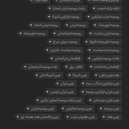
ترکیه،زلزله،امنیت
رشت،روسیه،ایران،آستارا
روسیه،اعراب،اوکراین
روسیه،اوکراین،آمریکا
روسیه،ایبورسک
روسیه،ایران
روسیه،ایران،اتحاد
روسیه،ایران،تجارت
روسیه،تاجیکستان
روسیه،خاورمیانه
روسیه،خاورمیانه،آفریقا
روسیه،دریای سرخ
روسیه،سند،سیاست
روسیه،سیاست خارجی
غلات،روسیه،اوکراین
قزاقستان،ازبکستان
قزاقستان،انتخابات
قطار، ریل
نفت،روسیه،آذربایجان
هند،چین،بالون
چین،آمریکا
چین،آمریکا،بالن
چین،اوکراین،جنگ،ر.سیه
چین،ایران
چین،ایران،اوکراین،روسیه
چین،ایران،رئیسی
چین،ایران،عربستان
چین،ترکیه،روسیه،آسیای مرکزی
چین،روسیه
چین،روسیه،اوکراین
چین،روسیه،ایران
چین،هند
چین،هژمونی،غرب
چین،پاکستان،هند،هسته ای