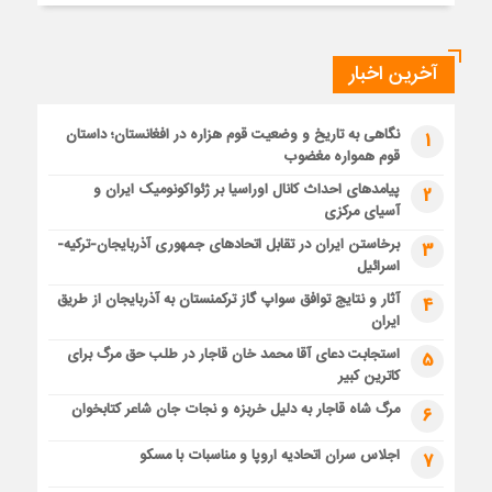
آخرین اخبار
نگاهی به تاریخ و وضعیت قوم هزاره در افغانستان؛ داستان
1
قوم همواره مغضوب
پیامدهای احداث کانال اوراسیا بر ژئواکونومیک ایران و
2
آسیای مرکزی
برخاستن ایران در تقابل اتحادهای جمهوری آذربایجان-ترکیه-
3
اسرائیل
آثار و نتایج توافق سواپ گاز ترکمنستان به آذربایجان از طریق
4
ایران
استجابت دعای آقا محمد خان قاجار در طلب حق مرگ برای
5
کاترین کبیر
مرگ شاه قاجار به دلیل خربزه و نجات جان شاعر کتابخوان
6
اجلاس سران اتحادیه اروپا و مناسبات با مسکو
7