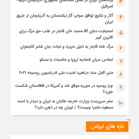
برخاستن ایران در تقابل اتحادهای جمهوری آذربایجان-ترکیه-
3
اسرائیل
آثار و نتایج توافق سواپ گاز ترکمنستان به آذربایجان از طریق
4
ایران
استجابت دعای آقا محمد خان قاجار در طلب حق مرگ برای
5
کاترین کبیر
مرگ شاه قاجار به دلیل خربزه و نجات جان شاعر کتابخوان
6
اجلاس سران اتحادیه اروپا و مناسبات با مسکو
7
متن کامل سند «راهبرد امنیت ملی فدراسیون روسیه» ۲۰۲۱
8
چرا روسیه در سوریه موفق شد و آمریکا در افغانستان شکست
9
خورد؟
سفر سرپرست وزارت خارجه طالبان به ایران و دیدار با احمد
10
مسعود؛ ماجرا چیست؟ / تهران چه در ذهن دارد؟
تازه های ایراس