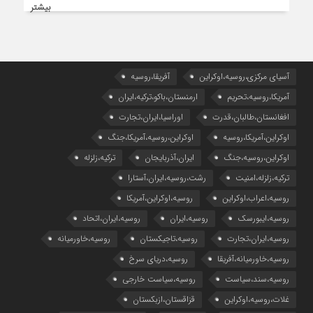
بیشتر
آسیای مرکزی،روسیه،اوکراین
آفریقا،روسیه
آمریکا،روسیه،تحریم
ارمنستان،باکو،ترکیه،ایران
افغانستان،طالبان،قدرت
اوراسیا،ایران،تجارت
اوکراین،آمریکا،روسیه
اوکراین،روسیه،آمریکا،جنگ
اوکراین،روسیه،جنگ
ایران،آذربایجان
ترکیه،زلزله
ترکیه،زلزله،امنیت
رشت،روسیه،ایران،آستارا
روسیه،اعراب،اوکراین
روسیه،اوکراین،آمریکا
روسیه،ایبورسک
روسیه،ایران
روسیه،ایران،اتحاد
روسیه،ایران،تجارت
روسیه،تاجیکستان
روسیه،خاورمیانه
روسیه،خاورمیانه،آفریقا
روسیه،دریای سرخ
روسیه،سند،سیاست
روسیه،سیاست خارجی
غلات،روسیه،اوکراین
قزاقستان،ازبکستان