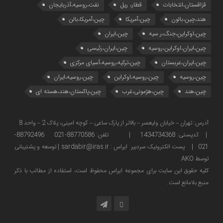
قزاقستان،انتخابات
قطار، ریل
نفت،روسیه،آذربایجان
هند،چین،بالون
چین،آمریکا
چین،آمریکا،بالن
چین،اوکراین،جنگ،ر.سیه
چین،ایران
چین،ایران،اوکراین،روسیه
چین،ایران،رئیسی
چین،ایران،عربستان
چین،ترکیه،روسیه،آسیای مرکزی
چین،روسیه
چین،روسیه،اوکراین
چین،روسیه،ایران
چین،هند
چین،هژمونی،غرب
چین،پاکستان،هند،هسته ای
آدرس: تهران – خیابان ولیعصر – بالاتر از پارک ساعی – کوچه امینی، پلاک 2 – واحد 8
| کدپستی: 1434734368 | تلفن: 88770586-021 88792496-
021 | پست الکترونیک سردبیر ایراس : sardabir@iras.ir |
توسعه و پشتیبانی
توسط AKO
كليه حقوق این سایت برای مجموعه ایراس محفوظ است، استفاده از مطالب با ذكر
منبع بلامانع است.