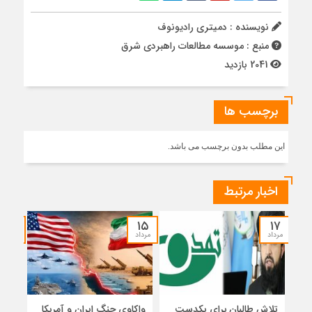
نویسنده : دمیتری رادیونوف
منبع : موسسه مطالعات راهبردی شرق
2041 بازدید
برچسب ها
این مطلب بدون برچسب می باشد.
اخبار مرتبط
۱۴
۱۵
۱۷
مرداد
مرداد
مرداد
تلاش طالبان برای یکدست
واکاوی جنگ ایران و آمریکا
تغیی