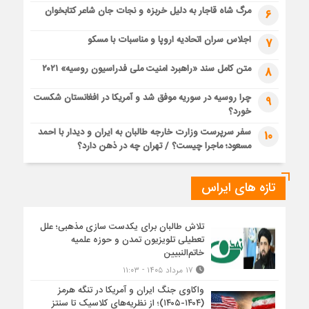
مرگ شاه قاجار به دلیل خربزه و نجات جان شاعر کتابخوان
6
اجلاس سران اتحادیه اروپا و مناسبات با مسکو
7
متن کامل سند «راهبرد امنیت ملی فدراسیون روسیه» ۲۰۲۱
8
چرا روسیه در سوریه موفق شد و آمریکا در افغانستان شکست
9
خورد؟
سفر سرپرست وزارت خارجه طالبان به ایران و دیدار با احمد
10
مسعود؛ ماجرا چیست؟ / تهران چه در ذهن دارد؟
تازه های ایراس
تلاش طالبان برای یکدست سازی مذهبی؛ علل
تعطیلی تلویزیون تمدن و حوزه علمیه
خاتم‌النبیین
۱۷ مرداد ۱۴۰۵ - ۱۱:۰۳
واکاوی جنگ ایران و آمریکا در تنگه هرمز
(۱۴۰۴-۱۴۰۵)؛ از نظریه‌های کلاسیک تا سنتز