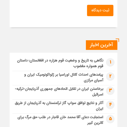
ثبت دیدگاه
آخرین اخبار
نگاهی به تاریخ و وضعیت قوم هزاره در افغانستان؛ داستان
1
قوم همواره مغضوب
پیامدهای احداث کانال اوراسیا بر ژئواکونومیک ایران و
2
آسیای مرکزی
برخاستن ایران در تقابل اتحادهای جمهوری آذربایجان-ترکیه-
3
اسرائیل
آثار و نتایج توافق سواپ گاز ترکمنستان به آذربایجان از طریق
4
ایران
استجابت دعای آقا محمد خان قاجار در طلب حق مرگ برای
5
کاترین کبیر