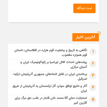
ثبت دیدگاه
آخرین اخبار
نگاهی به تاریخ و وضعیت قوم هزاره در افغانستان؛ داستان
1
قوم همواره مغضوب
پیامدهای احداث کانال اوراسیا بر ژئواکونومیک ایران و
2
آسیای مرکزی
برخاستن ایران در تقابل اتحادهای جمهوری آذربایجان-ترکیه-
3
اسرائیل
آثار و نتایج توافق سواپ گاز ترکمنستان به آذربایجان از طریق
4
ایران
استجابت دعای آقا محمد خان قاجار در طلب حق مرگ برای
5
کاترین کبیر