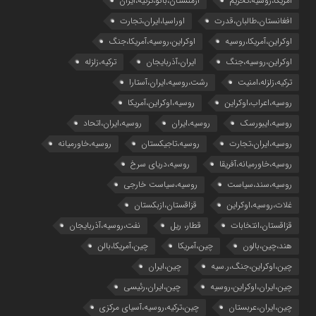
آمریکا،روسیه،تحریم
ارمنستان،باکو،ترکیه،ایران
افغانستان،طالبان،قدرت
اوراسیا،ایران،تجارت
اوکراین،آمریکا،روسیه
اوکراین،روسیه،آمریکا،جنگ
اوکراین،روسیه،جنگ
ایران،آذربایجان
ترکیه،زلزله
ترکیه،زلزله،امنیت
رشت،روسیه،ایران،آستارا
روسیه،اعراب،اوکراین
روسیه،اوکراین،آمریکا
روسیه،ایبورسک
روسیه،ایران
روسیه،ایران،اتحاد
روسیه،ایران،تجارت
روسیه،تاجیکستان
روسیه،خاورمیانه
روسیه،خاورمیانه،آفریقا
روسیه،دریای سرخ
روسیه،سند،سیاست
روسیه،سیاست خارجی
غلات،روسیه،اوکراین
قزاقستان،ازبکستان
قزاقستان،انتخابات
قطار، ریل
نفت،روسیه،آذربایجان
هند،چین،بالون
چین،آمریکا
چین،آمریکا،بالن
چین،اوکراین،جنگ،ر.سیه
چین،ایران
چین،ایران،اوکراین،روسیه
چین،ایران،رئیسی
چین،ایران،عربستان
چین،ترکیه،روسیه،آسیای مرکزی