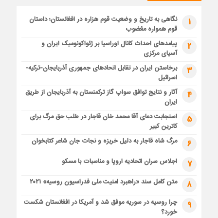
نگاهی به تاریخ و وضعیت قوم هزاره در افغانستان؛ داستان
1
قوم همواره مغضوب
پیامدهای احداث کانال اوراسیا بر ژئواکونومیک ایران و
2
آسیای مرکزی
برخاستن ایران در تقابل اتحادهای جمهوری آذربایجان-ترکیه-
3
اسرائیل
آثار و نتایج توافق سواپ گاز ترکمنستان به آذربایجان از طریق
4
ایران
استجابت دعای آقا محمد خان قاجار در طلب حق مرگ برای
5
کاترین کبیر
مرگ شاه قاجار به دلیل خربزه و نجات جان شاعر کتابخوان
6
اجلاس سران اتحادیه اروپا و مناسبات با مسکو
7
متن کامل سند «راهبرد امنیت ملی فدراسیون روسیه» ۲۰۲۱
8
چرا روسیه در سوریه موفق شد و آمریکا در افغانستان شکست
9
خورد؟