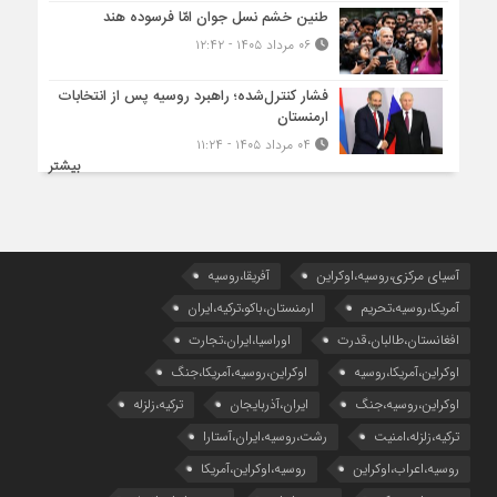
طنین خشم نسل جوان امّا فرسوده هند
۰۶ مرداد ۱۴۰۵ - ۱۲:۴۲
فشار کنترل‌شده؛ راهبرد روسیه پس از انتخابات
ارمنستان
۰۴ مرداد ۱۴۰۵ - ۱۱:۲۴
بیشتر
آسیای مرکزی،روسیه،اوکراین
آفریقا،روسیه
آمریکا،روسیه،تحریم
ارمنستان،باکو،ترکیه،ایران
افغانستان،طالبان،قدرت
اوراسیا،ایران،تجارت
اوکراین،آمریکا،روسیه
اوکراین،روسیه،آمریکا،جنگ
اوکراین،روسیه،جنگ
ایران،آذربایجان
ترکیه،زلزله
ترکیه،زلزله،امنیت
رشت،روسیه،ایران،آستارا
روسیه،اعراب،اوکراین
روسیه،اوکراین،آمریکا