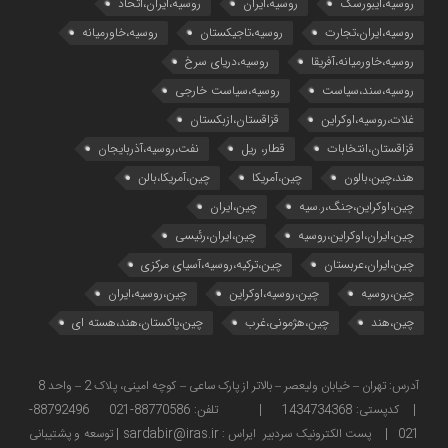
روسیه،ایبورسک
روسیه،ایران
روسیه،ایران،اتحاد
روسیه،ایران،تجارت
روسیه،تاجیکستان
روسیه،خاورمیانه
روسیه،خاورمیانه،آفریقا
روسیه،دریای سرخ
روسیه،سند،سیاست
روسیه،سیاست خارجی
غلات،روسیه،اوکراین
قزاقستان،ازبکستان
قزاقستان،انتخابات
قطار، ریل
نفت،روسیه،آذربایجان
هند،چین،بالون
چین،آمریکا
چین،آمریکا،بالن
چین،اوکراین،جنگ،ر.سیه
چین،ایران
چین،ایران،اوکراین،روسیه
چین،ایران،رئیسی
چین،ایران،عربستان
چین،ترکیه،روسیه،آسیای مرکزی
چین،روسیه
چین،روسیه،اوکراین
چین،روسیه،ایران
چین،هند
چین،هژمونی،غرب
چین،پاکستان،هند،هسته ای
آدرس: تهران – خیابان ولیعصر – بالاتر از پارک ساعی – کوچه امینی، پلاک 2 – واحد 8
| کدپستی: 1434734368 | تلفن: 88770586-021 88792496-
021 | پست الکترونیک سردبیر ایراس : sardabir@iras.ir |
توسعه و پشتیبانی