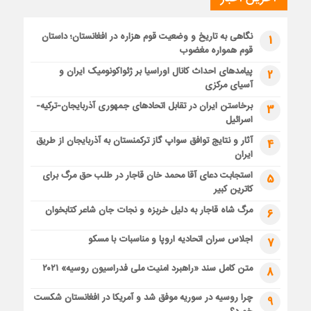
نگاهی به تاریخ و وضعیت قوم هزاره در افغانستان؛ داستان
1
قوم همواره مغضوب
پیامدهای احداث کانال اوراسیا بر ژئواکونومیک ایران و
2
آسیای مرکزی
برخاستن ایران در تقابل اتحادهای جمهوری آذربایجان-ترکیه-
3
اسرائیل
آثار و نتایج توافق سواپ گاز ترکمنستان به آذربایجان از طریق
4
ایران
استجابت دعای آقا محمد خان قاجار در طلب حق مرگ برای
5
کاترین کبیر
مرگ شاه قاجار به دلیل خربزه و نجات جان شاعر کتابخوان
6
اجلاس سران اتحادیه اروپا و مناسبات با مسکو
7
متن کامل سند «راهبرد امنیت ملی فدراسیون روسیه» ۲۰۲۱
8
چرا روسیه در سوریه موفق شد و آمریکا در افغانستان شکست
9