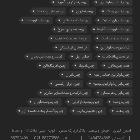
روسیه،اعراب،اوکراین
روسیه،اوکراین،آمریکا
روسیه،ایبورسک
روسیه،ایران
روسیه،ایران،اتحاد
روسیه،ایران،تجارت
روسیه،تاجیکستان
روسیه،خاورمیانه
روسیه،خاورمیانه،آفریقا
روسیه،دریای سرخ
روسیه،سند،سیاست
روسیه،سیاست خارجی
غلات،روسیه،اوکراین
قزاقستان،ازبکستان
قزاقستان،انتخابات
قطار، ریل
نفت،روسیه،آذربایجان
هند،چین،بالون
چین،آمریکا
چین،آمریکا،بالن
چین،اوکراین،جنگ،ر.سیه
چین،ایران
چین،ایران،اوکراین،روسیه
چین،ایران،رئیسی
چین،ایران،عربستان
چین،ترکیه،روسیه،آسیای مرکزی
چین،روسیه
چین،روسیه،اوکراین
چین،روسیه،ایران
چین،هند
چین،هژمونی،غرب
چین،پاکستان،هند،هسته ای
آدرس: تهران – خیابان ولیعصر – بالاتر از پارک ساعی – کوچه امینی، پلاک 2 – واحد 8
| کدپستی: 1434734368 | تلفن: 88770586-021 88792496-