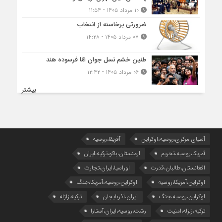
۱۰ مرداد ۱۴۰۵ - ۱۱:۵۴
ضرورتی برخاسته از انتخاب
۰۷ مرداد ۱۴۰۵ - ۱۴:۲۸
طنین خشم نسل جوان امّا فرسوده هند
۰۶ مرداد ۱۴۰۵ - ۱۲:۴۲
بیشتر
آسیای مرکزی،روسیه،اوکراین
آفریقا،روسیه
آمریکا،روسیه،تحریم
ارمنستان،باکو،ترکیه،ایران
افغانستان،طالبان،قدرت
اوراسیا،ایران،تجارت
اوکراین،آمریکا،روسیه
اوکراین،روسیه،آمریکا،جنگ
اوکراین،روسیه،جنگ
ایران،آذربایجان
ترکیه،زلزله
ترکیه،زلزله،امنیت
رشت،روسیه،ایران،آستارا