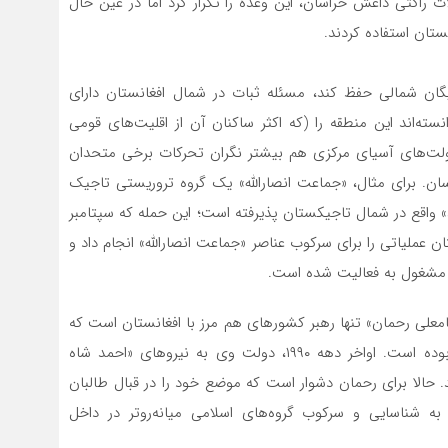
ت راکتی داعش خراسان، این وعده را تکرار کرد اما در عین حال
ستان استفاده کردند.
ن شمالی‌ حفظ کند، مسئله ثبات در شمال افغانستان دارای
سته‌اند این منطقه را (که اکثر ساکنان آن از اقلیت‌های قومی
ولت‌های آسیای مرکزی هم بیشتر نگران تحرکات برخی متحدان
ان. برای مثال، «جماعت انصارالله» یک گروه تروریستی تاجیک
 واقع در شمال تاجیکستان پذیرفته است؛ این حمله که سپتامبر
 عملیاتی را برای سرکوب عناصر «جماعت انصارالله» انجام داد و
ان مشغول به فعالیت شده است.
مامعلی رحمان» تنها رهبر کشورهای هم مرز با افغانستان است که
در زمان حکومت اول طالبان بر افغانستان، بر سر قدرت بوده است. اواخر دهه ۱۹۹۰، دولت وی به نیروهای «احمد شاه
 حالا برای رحمان دشوار است که موضع خود را در قبال طالبان
 شناسایی و سرکوب گروه‌های اسلامی میانه‌روتر در داخل