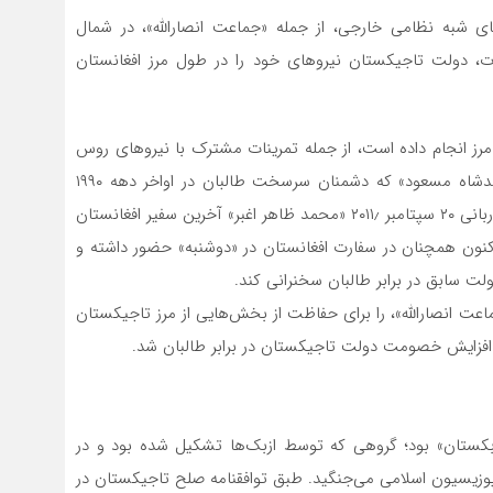
ی شبه نظامی خارجی، از جمله «جماعت انصارالله»، در شمال
رت، دولت تاجیکستان نیروهای خود را در طول مرز افغانستان
رز انجام داده است، از جمله تمرینات مشترک با نیروهای روس
و ازبک. رحمان پس از مرگ « برهان الدین ربانی» و «احمدشاه مسعود» که دشمنان سرسخت طالبان در اواخر دهه ۱۹۹۰
بودند، از آنها تجلیل کرد. مسعود ۹ سپتامبر ۲۰۰۱ ترور شد و ربانی ۲۰ سپتامبر ۲۰۱۱٫ «محمد ظاهر اغبر» آخرین سفیر افغانستان
ون همچنان در سفارت افغانستان در «دوشنبه» حضور داشته و
لت سابق در برابر طالبان سخنرانی کند.
اعت انصارالله»، را برای حفاظت از بخش‌هایی از مرز تاجیکستان
 افزایش خصومت دولت تاجیکستان در برابر طالبان شد.
بکستان» بود؛ گروهی که توسط ازبک‌ها تشکیل شده بود و در
تاجیکستان از سال ۱۹۹۲ تا ۱۹۹۷ در کنار اپوزیسیون اسلامی می‌جنگید. طبق توافقنامه صلح تاجیکستان در