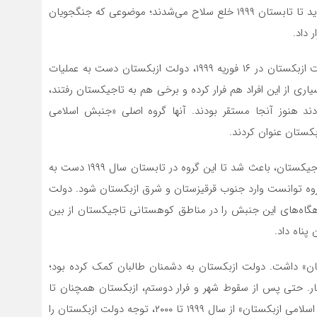
سال ۱۹۹۷ که سبب پایان یافتن این جنگ شد، اپوزیسیون باید تا تابستان ۱۹۹۹ خلع سلاح می‌شدند؛ موضوعی که جنگجویان
 داد.
پس از بمب‌گذاری‌های انجام شده در شهر «تاشکند» پایتخت ازبکستان در ۱۶ فوریه ۱۹۹۹، دولت ازبکستان دست به عملیات
ری از این افراد هم فرار کرده و برخی هم به تاجیکستان رفتند،
ند هنوز آنجا مستقر بودند. آنها گروه اصلی «جنبش اسلامی
کستان عنوان کردند.
اما ناخوشایند بودن حضور «جنبش اسلامی ازبکستان» در تاجیکستان، باعث شد تا این گروه در تابستان سال ۱۹۹۹ دست به
گروه توانست وارد جنوب قرقیزستان و شرق ازبکستان شود. دولت
اهگاه‌های این جنبش را در مناطق کوهستانی تاجیکستان از بین
 پناه داد.
ن» داشت. دولت ازبکستان به دشمنان طالبان کمک کرده بود؛
بار. حتی پس از سقوط شهر و فرار دوستم، ازبکستان همچنان تا
حد توان در مخالفت با طالبان کوشید. عملیات‌های «جنبش اسلامی ازبکستان» از سال ۱۹۹۹ تا ۲۰۰۰، توجه دولت ازبکستان را