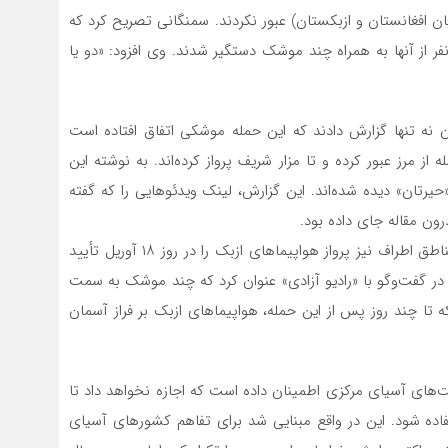
یان افغانستان و ازبکستان) عبور نکردند. سمنگانی تصریح کرد که
 از آنها به همراه چند موشک دستگیر شدند. وی افزود: «دو یا
ای افغان نه تنها گزارش دادند که این حمله موشکی اتفاق افتاده است
ز مرز عبور کرده و تا مزار شریف پرواز کرده‌اند. به نوشته این
 «حیرتان» دیده شده‌اند. این گزارش، لینک ویدئوهایی را که گفته
ون مقاله جای داده بود.
در یک مقاله دیگر هم عنوان شده بود که اهالی «ترمذ» و مناطق اطراف نیز پرواز هواپیماهای ازبک را در روز ۱۸ آوریل تأیید
ر گفت‌وگو با «رادیو آزادی» عنوان کرد که چند موشک به سمت
ا چند روز پس از این حمله، هواپیماهای ازبک بر فراز آسمان
لت‌های آسیای مرکزی اطمینان داده است که اجازه نخواهد داد تا
اده شود. این در واقع مبنایی شد برای تفاهم کشورهای آسیای