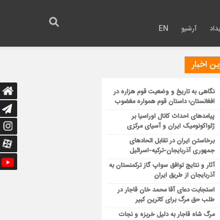
داد
آرشیو
EN
ن اخبار
نگاهی به تاریخ و وضعیت قوم هزاره در
افغانستان؛ داستان قوم همواره مغضوب
پیامدهای احداث کانال اوراسیا بر
ژئواکونومیک ایران و آسیای مرکزی
برخاستن ایران در تقابل اتحادهای
جمهوری آذربایجان-ترکیه-اسرائیل
آثار و نتایج توافق سواپ گاز ترکمنستان به
آذربایجان از طریق ایران
استجابت دعای آقا محمد خان قاجار در
طلب حق مرگ برای کاترین کبیر
مرگ شاه قاجار به دلیل خربزه و نجات