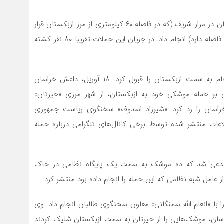
۱۲ آوریل، گروه «داعش خراسان» حملاتی را به مساجد شیعیان در مزار شریف (که در فاصله ۶۰ کیلومتری از مرز ازبکستان قرار
دارد) و شهر قندوز (که حدودا ۵۰ کیلومتر تا مرز تاجیکستان فاصله دارد) انجام داد. در جریان این حملات تقریبا ۸۰ نفر کشته
داعش خراسان همچنین مسئولیت یک حمله ظاهرا نافرجام به سمت ازبکستان را قبول کرد. ۱۸ آوریل، داعش خراسان
بر حمله موشکی خود به ازبکستان، از شهر مرزی «حیرتان»
راسان را رد کرد. «شیرزاد اسدوف» سخنگوی ریاست جمهوری
 ۱۹ آوریل، عنوان کرد: «اطلاعات منتشر شده توسط برخی کانال‌های تلگرامی درباره حمله
‌ای مدعی شد که ده موشک به سمت یک پایگاه نظامی در خاک
مل شبه نظامی که این حمله را انجام داده بود منتشر کرد.
ازبکستان، مصاحبه‌ای را با «انعام الله سمنگانی» معاون سخنگوی طالبان انجام داد. وی
ان، موشک‌هایی را از حیرتان به سمت ازبکستان شلیک کردند