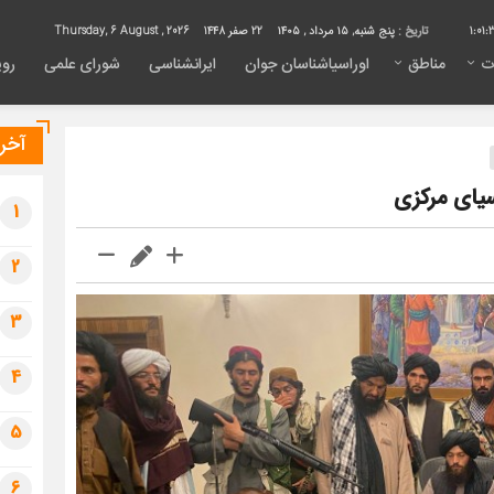
1:01:
تاریخ :
پنج شنبه, ۱۵ مرداد , ۱۴۰۵
22 صفر 1448
Thursday, 6 August , 2026
ت
مناطق
اوراسیاشناسان جوان
ایرانشناسی
شورای علمی
روی
آخری
یای مرکزی
1
2
3
4
5
6