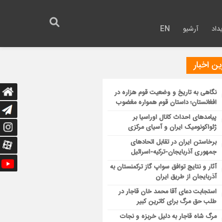
داد
آرشیو
EN
ن اخبار
نگاهی به تاریخ و وضعیت قوم هزاره در
افغانستان؛ داستان قوم همواره مغضوب
پیامدهای احداث کانال اوراسیا بر
ژئواکونومیک ایران و آسیای مرکزی
برخاستن ایران در تقابل اتحادهای
جمهوری آذربایجان-ترکیه-اسرائیل
آثار و نتایج توافق سواپ گاز ترکمنستان به
آذربایجان از طریق ایران
استجابت دعای آقا محمد خان قاجار در
طلب حق مرگ برای کاترین کبیر
مرگ شاه قاجار به دلیل خربزه و نجات