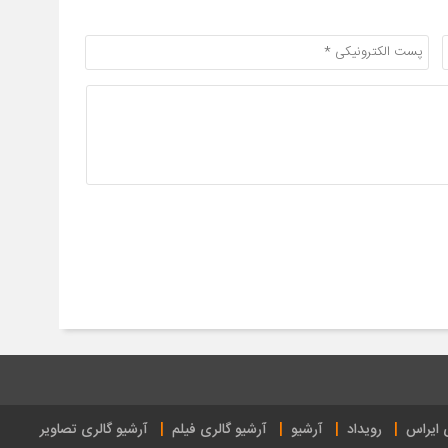
ی ایراس
رویداد
آرشیو
آرشیو گالری فیلم
آرشیو گالری تصاویر