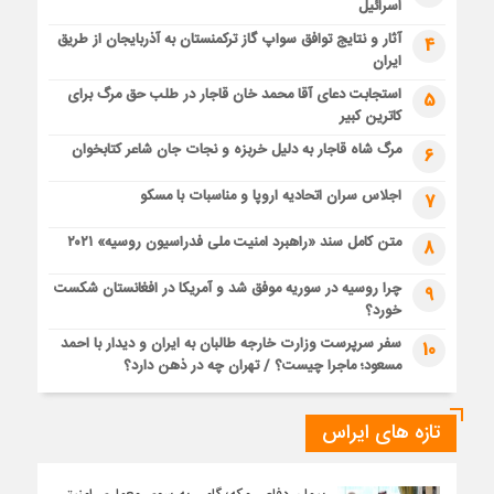
اسرائیل
آثار و نتایج توافق سواپ گاز ترکمنستان به آذربایجان از طریق
4
ایران
استجابت دعای آقا محمد خان قاجار در طلب حق مرگ برای
5
کاترین کبیر
مرگ شاه قاجار به دلیل خربزه و نجات جان شاعر کتابخوان
6
اجلاس سران اتحادیه اروپا و مناسبات با مسکو
7
متن کامل سند «راهبرد امنیت ملی فدراسیون روسیه» ۲۰۲۱
8
چرا روسیه در سوریه موفق شد و آمریکا در افغانستان شکست
9
خورد؟
سفر سرپرست وزارت خارجه طالبان به ایران و دیدار با احمد
10
مسعود؛ ماجرا چیست؟ / تهران چه در ذهن دارد؟
تازه های ایراس