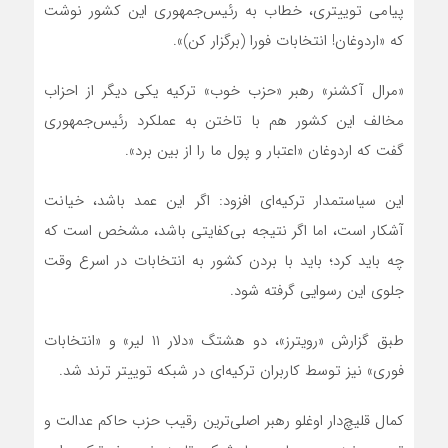
پیامی توییتری، خطاب به رئیس‌جمهوری این کشور نوشت
که «اردوغان! انتخابات فورا (برگزار کن)».
«مرال آکشنر» رهبر «حزب خوب» ترکیه یکی دیگر از احزاب
مخالف این کشور هم با تاختن به عملکرد رئیس‌جمهوری
گفت که اردوغان «اعتبار و پول ما را از بین برد».
این سیاستمدار ترکیه‌ای افزود: اگر این عمد باشد، خیانت
آشکار است، اما اگر نتیجه بی‌کفایتی باشد، مشخص است که
چه باید کرد؛ باید با بردن کشور به انتخابات در اسرع وقت
جلوی این رسوایی گرفته شود.
طبق گزارش «رویترز»، دو هشتگ «دلار ۱۱ لیر» و «انتخابات
فوری» نیز توسط کاربران ترکیه‌ای در شبکه‌ توییتر ترند شد.
کمال قلیچ‌دار اوغلو رهبر اصلی‌ترین رقیب حزب حاکم عدالت و