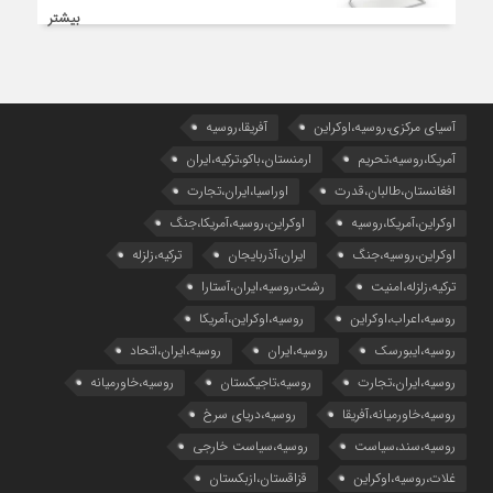
بیشتر
آسیای مرکزی،روسیه،اوکراین
آفریقا،روسیه
آمریکا،روسیه،تحریم
ارمنستان،باکو،ترکیه،ایران
افغانستان،طالبان،قدرت
اوراسیا،ایران،تجارت
اوکراین،آمریکا،روسیه
اوکراین،روسیه،آمریکا،جنگ
اوکراین،روسیه،جنگ
ایران،آذربایجان
ترکیه،زلزله
ترکیه،زلزله،امنیت
رشت،روسیه،ایران،آستارا
روسیه،اعراب،اوکراین
روسیه،اوکراین،آمریکا
روسیه،ایبورسک
روسیه،ایران
روسیه،ایران،اتحاد
روسیه،ایران،تجارت
روسیه،تاجیکستان
روسیه،خاورمیانه
روسیه،خاورمیانه،آفریقا
روسیه،دریای سرخ
روسیه،سند،سیاست
روسیه،سیاست خارجی
غلات،روسیه،اوکراین
قزاقستان،ازبکستان