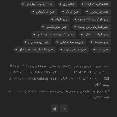
قزاقستان،انتخابات
قطار، ریل
نفت،روسیه،آذربایجان
هند،چین،بالون
چین،آمریکا
چین،آمریکا،بالن
چین،اوکراین،جنگ،ر.سیه
چین،ایران
چین،ایران،اوکراین،روسیه
چین،ایران،رئیسی
چین،ایران،عربستان
چین،ترکیه،روسیه،آسیای مرکزی
چین،روسیه
چین،روسیه،اوکراین
چین،روسیه،ایران
چین،هند
چین،هژمونی،غرب
چین،پاکستان،هند،هسته ای
آدرس: تهران – خیابان ولیعصر – بالاتر از پارک ساعی – کوچه امینی، پلاک 2 – واحد 8
| کدپستی: 1434734368 | تلفن: 88770586-021 88792496-
021 | پست الکترونیک سردبیر ایراس : sardabir@iras.ir |
توسعه و پشتیبانی
توسط AKO
كليه حقوق این سایت برای مجموعه ایراس محفوظ است، استفاده از مطالب با ذكر
منبع بلامانع است.