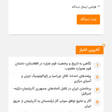
قوانین ارسال دیدگاه
ثبت دیدگاه
آخرین اخبار
نگاهی به تاریخ و وضعیت قوم هزاره در افغانستان؛ داستان
1
قوم همواره مغضوب
پیامدهای احداث کانال اوراسیا بر ژئواکونومیک ایران و
2
آسیای مرکزی
برخاستن ایران در تقابل اتحادهای جمهوری آذربایجان-ترکیه-
3
اسرائیل
آثار و نتایج توافق سواپ گاز ترکمنستان به آذربایجان از طریق
4
ایران