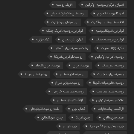
آسیای مرکزی،روسیه،اوکراین
آفریقا،روسیه
آمریکا،روسیه،تحریم
ارمنستان،باکو،ترکیه،ایران
افغانستان،طالبان،قدرت
اوراسیا،ایران،تجارت
اوکراین،آمریکا،روسیه
اوکراین،روسیه،آمریکا،جنگ
اوکراین،روسیه،جنگ
ایران،آذربایجان
ترکیه،زلزله
ترکیه،زلزله،امنیت
رشت،روسیه،ایران،آستارا
روسیه،اعراب،اوکراین
روسیه،اوکراین،آمریکا
روسیه،ایبورسک
روسیه،ایران
روسیه،ایران،اتحاد
روسیه،ایران،تجارت
روسیه،تاجیکستان
روسیه،خاورمیانه
روسیه،خاورمیانه،آفریقا
روسیه،دریای سرخ
روسیه،سند،سیاست
روسیه،سیاست خارجی
غلات،روسیه،اوکراین
قزاقستان،ازبکستان
قزاقستان،انتخابات
قطار، ریل
نفت،روسیه،آذربایجان
هند،چین،بالون
چین،آمریکا
چین،آمریکا،بالن
چین،اوکراین،جنگ،ر.سیه
چین،ایران