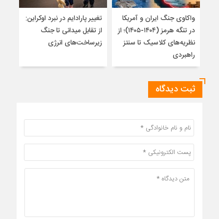
واکاوی جنگ ایران و آمریکا
تغییر پارادایم در نبرد اوکراین:
معما
در تنگه هرمز (۱۴۰۴-۱۴۰۵)؛ از
از تقابل میدانی تا جنگ
چرا 
نظریه‌های کلاسیک تا سنتز
زیرساخت‌های انرژی
نمی
راهبردی
ثبت دیدگاه