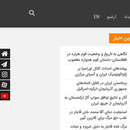
داد
آرشیو
EN
ن اخبار
نگاهی به تاریخ و وضعیت قوم هزاره در
افغانستان؛ داستان قوم همواره مغضوب
پیامدهای احداث کانال اوراسیا بر
ژئواکونومیک ایران و آسیای مرکزی
برخاستن ایران در تقابل اتحادهای
جمهوری آذربایجان-ترکیه-اسرائیل
آثار و نتایج توافق سواپ گاز ترکمنستان به
آذربایجان از طریق ایران
استجابت دعای آقا محمد خان قاجار در
طلب حق مرگ برای کاترین کبیر
مرگ شاه قاجار به دلیل خربزه و نجات