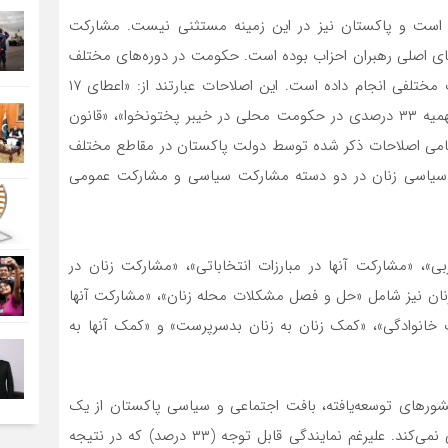
است و پاکستان نیز در این زمینه مستثنی نیست. مشارکت
های اصلی رهبران احزاب بوده است. حکومت در دوره‌های مختلف
برای تضمین توانمندی سیاسی زنان در پاکستان، اصلاحات مختلفی انجام داده است. این اصلاحات عبارتند از: «اعطای ۱۷
درصد کرسی‌های ذخیره به زنان در پارلمان»، «تخصیص سهمیه ۳۳ درصدی در حکومت محلی در خیبر پختونخوا»، «قانون
. تمامی اصلاحات ذکر شده توسط دولت پاکستان در مقاطع مختلف
 سیاسی زنان در دو دسته مشارکت سیاسی و مشارکت عمومی
، «مشارکت آنها در مبارزات انتخاباتی»، «مشارکت زنان در
ان نیز شامل «حل و فصل مشکلات محله زنان»، «مشارکت آنها
خانوادگی»، «کمک زنان به زنان بدسرپرست» و «کمک آنها به
شورهای توسعه‌یافته، بافت اجتماعی و سیاسی پاکستان از یک
نظام سیاسی واقعاً دموکراتیک به‌ ویژه برای زنان پشتیبانی نمی‌کند. علیرغم نمایندگی قابل توجه (۳۳ درصد) که در نتیجه