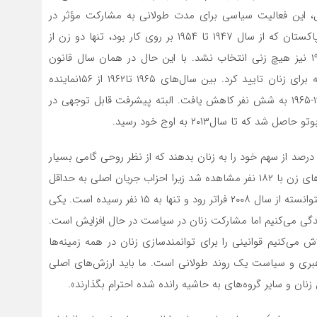
ل، این فعالیت سیاسی برای مدت طولانی به مشارکت مؤثر در
جریان اصلی سیاسی تبدیل نشد. اولین مجلس مؤسسان پاکستان که از سال ۱۹۴۷ تا ۱۹۵۴ بر روی کار بود، تنها دو زن از
مجموع ۷۹ عضو داشت. در انتخابات غیرمستقیم سال ۱۹۵۶ نیز هیچ زنی انتخاب نشد. با این حال در همان سال قانون
اساسی حق رای زنان را همراه با کرسی‌های اختصاص یافته برای زنان تایید کرد. بین سال‌های ۱۹۶۵ تا۱۹۶۲ از ۱۵۶نماینده
مجلس تنها هشت نفر زن بودند که این تعداد در دوره ۱۹۶۹-۱۹۶۵ به شش نفر کاهش یافت. البته پیشرفت قابل توجهی در
ه تا سال۲۰۱۳ به اوج خود رسید.
انون انتخابات ۲۰۱۷ همه احزاب را ملزم می‌کرد تا حداقل ۵ درصد از سهم خود را به زنان بدهند که از نظر روحی گامی بسیار
مثبتی تلقی می‌شد. در انتخابات ۲۰۱۸ بیشترین تعداد نامزدهای زن با ۱۸۲ نفر مشاهده شد زیرا احزاب جریان اصلی به حداقل
سهمیه خود پایبند بودند. اما تعداد منتخبان مجالس هنوز نتوانسته از سال ۲۰۰۸ فراتر رود و تنها به ۱۵ نفر رسیده است. یکی
ار زندگی می‌کنیم اما مشارکت زنان در سیاست در حال افزایش است.
ی‌کنیم قوانینی را برای توانمندسازی زنان در همه زمینه‌ها
رهبری و سیاست یک روند طولانی است. ما باید ارزش‌های اصلی
 زنان و سایر گروه‌های به حاشیه رانده شده احترام بگذارند».