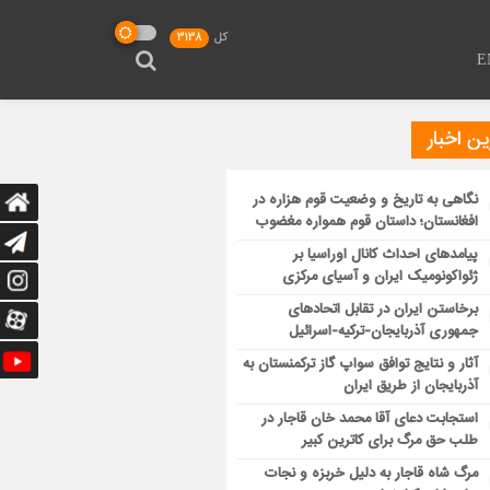
کل
3138
E
ن اخبار
نگاهی به تاریخ و وضعیت قوم هزاره در
افغانستان؛ داستان قوم همواره مغضوب
پیامدهای احداث کانال اوراسیا بر
ژئواکونومیک ایران و آسیای مرکزی
برخاستن ایران در تقابل اتحادهای
جمهوری آذربایجان-ترکیه-اسرائیل
آثار و نتایج توافق سواپ گاز ترکمنستان به
آذربایجان از طریق ایران
استجابت دعای آقا محمد خان قاجار در
طلب حق مرگ برای کاترین کبیر
مرگ شاه قاجار به دلیل خربزه و نجات