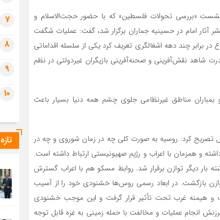
، مهدی سنایی روز پنجشنبه ۴ آبان در نشست «بررسی تحولات فلسطین» که با حضور حجت‌الاسلام و
7
ثار امام در حسینیه جماران برگزار شد، گفت: عملیات شگفت
8
 در برابر چند دهه اشغالگری تعریف کرد یکی از سلسله اقداماتی
ندرت شاهد نقش‌آفرینی و صحنه‌آفرینی بازیگران غیردولتی در نظم
9
10
 و بمباران مناطق غیرنظامی جلوی چشم همه دنیا بسیار باعث
تازه
ائیل تصریح کرد: روسیه به صورت کلی چه در زمان شوروی و چه در
ته و همزمان با اعراب و رژیم صهیونیستی ارتباط داشته است.
ه گذشته بار دیگر توازن برقرار شد. روابط مسکو هم با اعراب گسترش
ن توازن بازگشت. در ابعاد رسمی روس‌ها خشنودی خود را از آسیب
ست و هیمنه غرب تحت تأثیر قرار گرفت و این موجب خشنودی
رزنش انجام عملیات و مخالفت با حمله زمینی به غزه قابل توجه