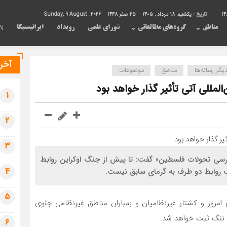
14
تاریخ :
یکشنبه, ۱۸ مرداد , ۱۴۰۵
25 صفر 1448
Sunday, 9 August , 2026
مناطق
گروه‌های مطالعاتی
شورای علمی
رویداد
ایرانیستیکا
N
آخری
گر رسانه‌ها
مناطق
موضوعات
لمللی آتی تأثیر گذار خواهد بود
1
2
3
رسی تحولات فلسطین» گفت: تا پیش از جنگ اوکراین روابط
4
 روابط دو طرف به گرمای سابق نیست.
5
 امروز و کشتار غیرنظامیان و بمباران مناطق غیرنظامی جلوی
 ننگ ثبت خواهد شد.
6