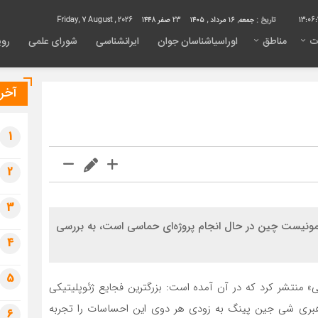
13:06:
تاریخ :
جمعه, ۱۶ مرداد , ۱۴۰۵
23 صفر 1448
Friday, 7 August , 2026
ت
مناطق
اوراسیاشناسان جوان
ایرانشناسی
شورای علمی
روی
آخری
1
2
3
ب کمونیست چین در حال انجام پروژه‌ای حماسی است،‌ به بررسی
4
5
لی» منتشر کرد که در آن آمده است: بزرگترین فجایع ژئوپلیتیکی
رهبری شی جین پینگ به زودی هر دوی این احساسات را تجربه
6