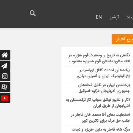
داد
آرشیو
EN
ن اخبار
نگاهی به تاریخ و وضعیت قوم هزاره در
افغانستان؛ داستان قوم همواره مغضوب
پیامدهای احداث کانال اوراسیا بر
ژئواکونومیک ایران و آسیای مرکزی
برخاستن ایران در تقابل اتحادهای
جمهوری آذربایجان-ترکیه-اسرائیل
آثار و نتایج توافق سواپ گاز ترکمنستان به
آذربایجان از طریق ایران
استجابت دعای آقا محمد خان قاجار در
طلب حق مرگ برای کاترین کبیر
مرگ شاه قاجار به دلیل خربزه و نجات