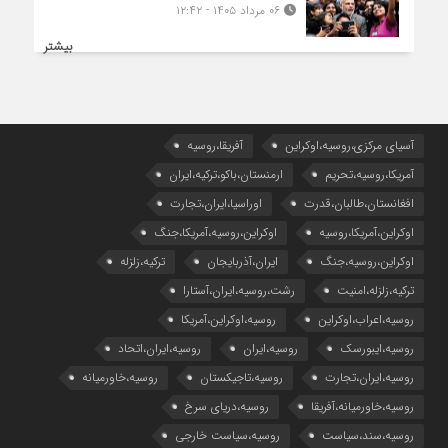
۰۶ مرداد ۱۴۰۵ - ۱۲:۴۲
بیشتر
آسیای مرکزی،روسیه،اوکراین
آفریقا،روسیه
آمریکا،روسیه،تحریم
ارمنستان،باکو،ترکیه،ایران
افغانستان،طالبان،قدرت
اوراسیا،ایران،تجارت
اوکراین،آمریکا،روسیه
اوکراین،روسیه،آمریکا،جنگ
اوکراین،روسیه،جنگ
ایران،آذربایجان
ترکیه،زلزله
ترکیه،زلزله،امنیت
رشت،روسیه،ایران،آستارا
روسیه،اعراب،اوکراین
روسیه،اوکراین،آمریکا
روسیه،ایبورسک
روسیه،ایران
روسیه،ایران،اتحاد
روسیه،ایران،تجارت
روسیه،تاجیکستان
روسیه،خاورمیانه
روسیه،خاورمیانه،آفریقا
روسیه،دریای سرخ
روسیه،سند،سیاست
روسیه،سیاست خارجی