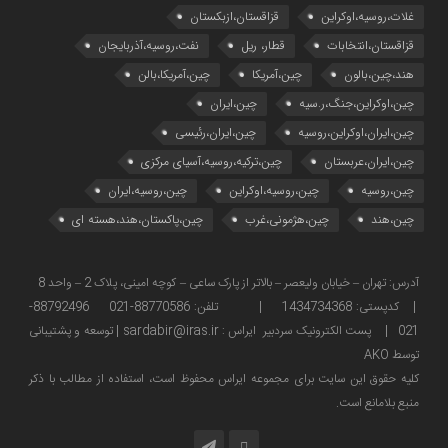
غلات،روسیه،اوکراین
قزاقستان،ازبکستان
قزاقستان،انتخابات
قطار، ریل
نفت،روسیه،آذربایجان
هند،چین،بالون
چین،آمریکا
چین،آمریکا،بالن
چین،اوکراین،جنگ،ر.سیه
چین،ایران
چین،ایران،اوکراین،روسیه
چین،ایران،رئیسی
چین،ایران،عربستان
چین،ترکیه،روسیه،آسیای مرکزی
چین،روسیه
چین،روسیه،اوکراین
چین،روسیه،ایران
چین،هند
چین،هژمونی،غرب
چین،پاکستان،هند،هسته ای
آدرس: تهران – خیابان ولیعصر – بالاتر از پارک ساعی – کوچه امینی، پلاک 2 – واحد 8
| کدپستی: 1434734368 | تلفن: 88770586-021 88792496-
021 | پست الکترونیک سردبیر ایراس : sardabir@iras.ir |
توسعه و پشتیبانی
توسط AKO
كليه حقوق این سایت برای مجموعه ایراس محفوظ است، استفاده از مطالب با ذكر
منبع بلامانع است.