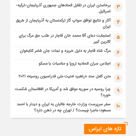
برخاستن ایران در تقابل اتحادهای جمهوری آذربایجان-ترکیه-
3
اسرائیل
آثار و نتایج توافق سواپ گاز ترکمنستان به آذربایجان از طریق
4
ایران
استجابت دعای آقا محمد خان قاجار در طلب حق مرگ برای
5
کاترین کبیر
مرگ شاه قاجار به دلیل خربزه و نجات جان شاعر کتابخوان
6
اجلاس سران اتحادیه اروپا و مناسبات با مسکو
7
متن کامل سند «راهبرد امنیت ملی فدراسیون روسیه» ۲۰۲۱
8
چرا روسیه در سوریه موفق شد و آمریکا در افغانستان شکست
9
خورد؟
سفر سرپرست وزارت خارجه طالبان به ایران و دیدار با احمد
10
مسعود؛ ماجرا چیست؟ / تهران چه در ذهن دارد؟
تازه های ایراس