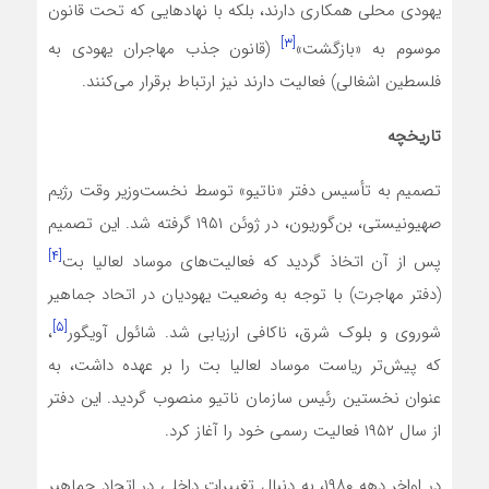
یهودی محلی همکاری دارند، بلکه با نهادهایی که تحت قانون
[۳]
موسوم به «بازگشت»
(قانون جذب مهاجران یهودی به
فلسطین اشغالی) فعالیت دارند نیز ارتباط برقرار می­‌کنند.
تاریخچه
تصمیم به تأسیس دفتر «ناتیو» توسط نخست‌وزیر وقت رژیم
صهیونیستی، بن‌گوریون، در ژوئن ۱۹۵۱ گرفته شد. این تصمیم
[۴]
پس از آن اتخاذ گردید که فعالیت‌های موساد لعالیا بت
(دفتر مهاجرت) با توجه به وضعیت یهودیان در اتحاد جماهیر
[۵]
شوروی و بلوک شرق، ناکافی ارزیابی شد. شائول آویگور
،
که پیش‌تر ریاست موساد لعالیا بت را بر عهده داشت، به
عنوان نخستین رئیس سازمان ناتیو منصوب گردید. این دفتر
از سال ۱۹۵۲ فعالیت رسمی خود را آغاز کرد.
در اواخر دهه ۱۹۸۰، به دنبال تغییرات داخلی در اتحاد جماهیر