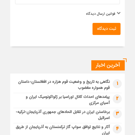
قوانین ارسال دیدگاه
ثبت دیدگاه
آخرین اخبار
نگاهی به تاریخ و وضعیت قوم هزاره در افغانستان؛ داستان
1
قوم همواره مغضوب
پیامدهای احداث کانال اوراسیا بر ژئواکونومیک ایران و
2
آسیای مرکزی
برخاستن ایران در تقابل اتحادهای جمهوری آذربایجان-ترکیه-
3
اسرائیل
آثار و نتایج توافق سواپ گاز ترکمنستان به آذربایجان از طریق
4
ایران