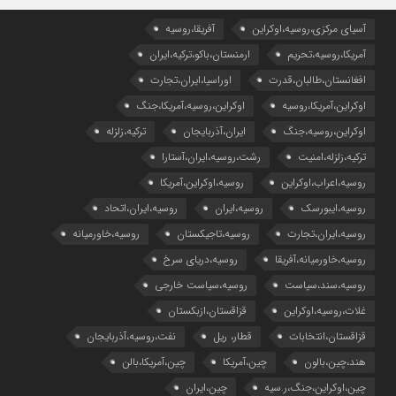
آسیای مرکزی،روسیه،اوکراین
آفریقا،روسیه
آمریکا،روسیه،تحریم
ارمنستان،باکو،ترکیه،ایران
افغانستان،طالبان،قدرت
اوراسیا،ایران،تجارت
اوکراین،آمریکا،روسیه
اوکراین،روسیه،آمریکا،جنگ
اوکراین،روسیه،جنگ
ایران،آذربایجان
ترکیه،زلزله
ترکیه،زلزله،امنیت
رشت،روسیه،ایران،آستارا
روسیه،اعراب،اوکراین
روسیه،اوکراین،آمریکا
روسیه،ایبورسک
روسیه،ایران
روسیه،ایران،اتحاد
روسیه،ایران،تجارت
روسیه،تاجیکستان
روسیه،خاورمیانه
روسیه،خاورمیانه،آفریقا
روسیه،دریای سرخ
روسیه،سند،سیاست
روسیه،سیاست خارجی
غلات،روسیه،اوکراین
قزاقستان،ازبکستان
قزاقستان،انتخابات
قطار، ریل
نفت،روسیه،آذربایجان
هند،چین،بالون
چین،آمریکا
چین،آمریکا،بالن
چین،اوکراین،جنگ،ر.سیه
چین،ایران