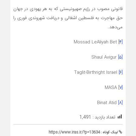
قانونی مصوب در رژیم صهیونیستی که به هر یهودی در جهان
حق مهاجرت به فلسطین اشغالی و دریافت شهروندی فوری را
می‌دهد.
Mossad LeAliyah Bet
[۴]
Shaul Avigur
[۵]
Taglit-Birthright Israel
[۶]
MASA
[۷]
Binat Atid
[۸]
تعداد بازدید :
1,491
لینک کوتاه :
https://www.iras.ir/?p=13634