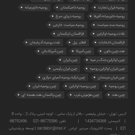
روسیه،ایران،تجارت
روسیه،تاجیکستان
روسیه،خاورمیانه
روسیه،خاورمیانه،آفریقا
روسیه،دریای سرخ
روسیه،سند،سیاست
روسیه،سیاست خارجی
غلات،روسیه،اوکراین
قزاقستان،ازبکستان
قزاقستان،انتخابات
قطار، ریل
نفت،روسیه،آذربایجان
هند،چین،بالون
چین،آمریکا
چین،آمریکا،بالن
چین،اوکراین،جنگ،ر.سیه
چین،ایران
چین،ایران،اوکراین،روسیه
چین،ایران،رئیسی
چین،ایران،عربستان
چین،ترکیه،روسیه،آسیای مرکزی
چین،روسیه
چین،روسیه،اوکراین
چین،روسیه،ایران
چین،هند
چین،هژمونی،غرب
چین،پاکستان،هند،هسته ای
آدرس: تهران – خیابان ولیعصر – بالاتر از پارک ساعی – کوچه امینی، پلاک 2 – واحد 8
| کدپستی: 1434734368 | تلفن: 88770586-021 88792496-
021 | پست الکترونیک سردبیر ایراس : sardabir@iras.ir |
توسعه و پشتیبانی