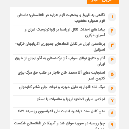
نگاهی به تاریخ و وضعیت قوم هزاره در افغانستان؛ داستان
1
قوم همواره مغضوب
پیامدهای احداث کانال اوراسیا بر ژئواکونومیک ایران و
2
آسیای مرکزی
برخاستن ایران در تقابل اتحادهای جمهوری آذربایجان-ترکیه-
3
اسرائیل
آثار و نتایج توافق سواپ گاز ترکمنستان به آذربایجان از طریق
4
ایران
استجابت دعای آقا محمد خان قاجار در طلب حق مرگ برای
5
کاترین کبیر
مرگ شاه قاجار به دلیل خربزه و نجات جان شاعر کتابخوان
6
اجلاس سران اتحادیه اروپا و مناسبات با مسکو
7
متن کامل سند «راهبرد امنیت ملی فدراسیون روسیه» ۲۰۲۱
8
چرا روسیه در سوریه موفق شد و آمریکا در افغانستان شکست
9