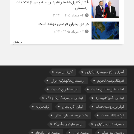
فشار کنترل‌شده؛ راهبرد روسیه پس از انتخابات
ارمنستان
۰۴ مرداد ۱۴۰۵ - ۱۱:۲۴
در دل بحران فرصتی نهفته است
۰۳ مرداد ۱۴۰۵ - ۱۲:۲۲
بیشتر
آسیای مرکزی،روسیه،اوکراین
آفریقا،روسیه
آمریکا،روسیه،تحریم
ارمنستان،باکو،ترکیه،ایران
افغانستان،طالبان،قدرت
اوراسیا،ایران،تجارت
اوکراین،آمریکا،روسیه
اوکراین،روسیه،آمریکا،جنگ
اوکراین،روسیه،جنگ
ایران،آذربایجان
ترکیه،زلزله
ترکیه،زلزله،امنیت
رشت،روسیه،ایران،آستارا
روسیه،اعراب،اوکراین
روسیه،اوکراین،آمریکا
روسیه،ایبورسک
روسیه،ایران
روسیه،ایران،اتحاد