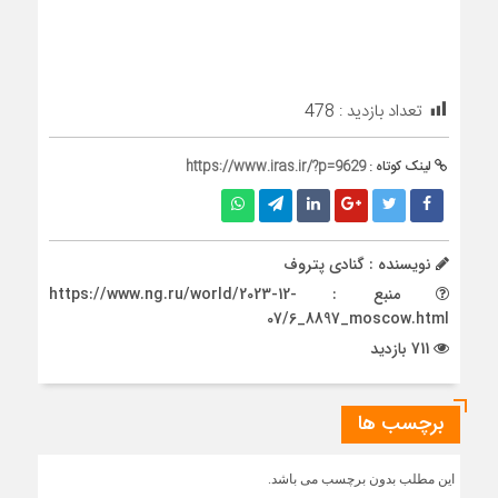
تعداد بازدید :
478
لینک کوتاه :
https://www.iras.ir/?p=9629
نویسنده : گنادی پتروف
منبع : https://www.ng.ru/world/2023-12-
07/6_8897_moscow.html
711 بازدید
برچسب ها
این مطلب بدون برچسب می باشد.