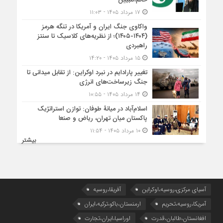
خاتم‌النبیین
۱۷ مرداد ۱۴۰۵ - ۱۱:۰۳
واکاوی جنگ ایران و آمریکا در تنگه هرمز
(۱۴۰۴-۱۴۰۵)؛ از نظریه‌های کلاسیک تا سنتز
راهبردی
۱۵ مرداد ۱۴۰۵ - ۱۴:۲۰
تغییر پارادایم در نبرد اوکراین: از تقابل میدانی تا
جنگ زیرساخت‌های انرژی
۱۴ مرداد ۱۴۰۵ - ۱۰:۵۵
اسلام‌آباد در میانۀ طوفان: توازن استراتژیک
پاکستان میان تهران، ریاض و صنعا
۱۰ مرداد ۱۴۰۵ - ۱۱:۵۴
بیشتر
آسیای مرکزی،روسیه،اوکراین
آفریقا،روسیه
آمریکا،روسیه،تحریم
ارمنستان،باکو،ترکیه،ایران
افغانستان،طالبان،قدرت
اوراسیا،ایران،تجارت