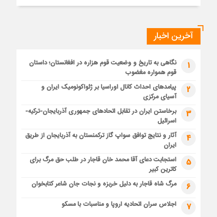
آخرین اخبار
نگاهی به تاریخ و وضعیت قوم هزاره در افغانستان؛ داستان
1
قوم همواره مغضوب
پیامدهای احداث کانال اوراسیا بر ژئواکونومیک ایران و
2
آسیای مرکزی
برخاستن ایران در تقابل اتحادهای جمهوری آذربایجان-ترکیه-
3
اسرائیل
آثار و نتایج توافق سواپ گاز ترکمنستان به آذربایجان از طریق
4
ایران
استجابت دعای آقا محمد خان قاجار در طلب حق مرگ برای
5
کاترین کبیر
مرگ شاه قاجار به دلیل خربزه و نجات جان شاعر کتابخوان
6
اجلاس سران اتحادیه اروپا و مناسبات با مسکو
7