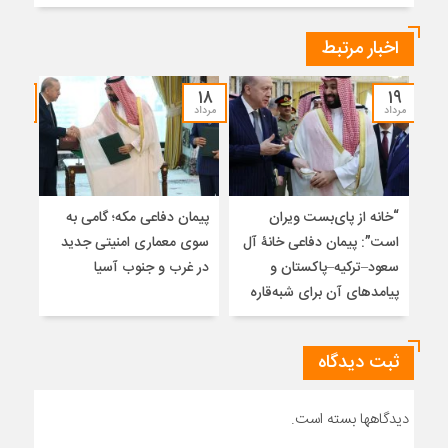
اخبار مرتبط
۱۷
۱۸
۱۹
مرداد
مرداد
مرداد
“خانه از پای‌بست ویران
پیمان دفاعی مکه؛ گامی به
تلا
است”: پیمان دفاعی خانۀ آل
سوی معماری امنیتی جدید
ساز
سعود–ترکیه–پاکستان و
در غرب و جنوب آسیا
تلوی
پیامدهای آن برای شبه‌قاره
خاتم
ثبت دیدگاه
دیدگاهها بسته است.