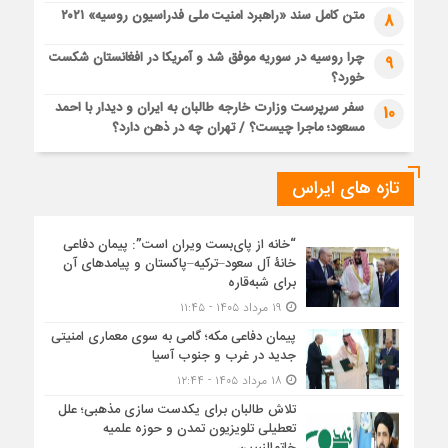
متن کامل سند «راهبرد امنیت ملی فدراسیون روسیه» ۲۰۲۱
8
چرا روسیه در سوریه موفق شد و آمریکا در افغانستان شکست
9
خورد؟
سفر سرپرست وزارت خارجه طالبان به ایران و دیدار با احمد
10
مسعود؛ ماجرا چیست؟ / تهران چه در ذهن دارد؟
تازه های ایراس
“خانه از پای‌بست ویران است”: پیمان دفاعی
خانۀ آل سعود–ترکیه–پاکستان و پیامدهای آن
برای شبه‌قاره
۱۹ مرداد ۱۴۰۵ - ۱۱:۴۵
پیمان دفاعی مکه؛ گامی به سوی معماری امنیتی
جدید در غرب و جنوب آسیا
۱۸ مرداد ۱۴۰۵ - ۱۲:۴۴
تلاش طالبان برای یکدست سازی مذهبی؛ علل
تعطیلی تلویزیون تمدن و حوزه علمیه