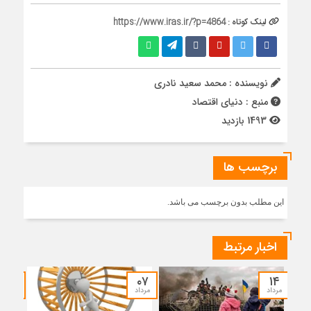
لینک کوتاه :
https://www.iras.ir/?p=4864
نویسنده : محمد سعید نادری
منبع : دنیای اقتصاد
1493 بازدید
برچسب ها
این مطلب بدون برچسب می باشد.
اخبار مرتبط
۳۰
۰۷
۱۴
مرداد
مرداد
تیر