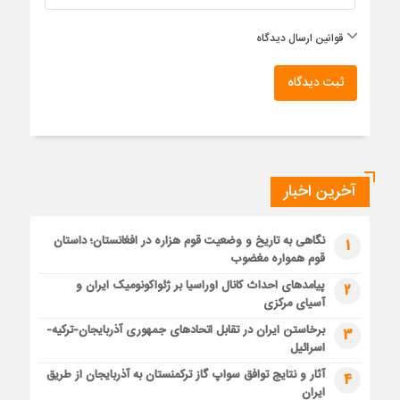
قوانین ارسال دیدگاه
ثبت دیدگاه
آخرین اخبار
نگاهی به تاریخ و وضعیت قوم هزاره در افغانستان؛ داستان
1
قوم همواره مغضوب
پیامدهای احداث کانال اوراسیا بر ژئواکونومیک ایران و
2
آسیای مرکزی
برخاستن ایران در تقابل اتحادهای جمهوری آذربایجان-ترکیه-
3
اسرائیل
آثار و نتایج توافق سواپ گاز ترکمنستان به آذربایجان از طریق
4
ایران