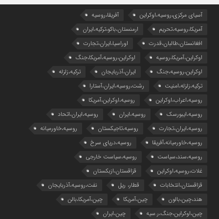
آسیای مرکزی،روسیه،اوکراین
آفریقا،روسیه
آمریکا،روسیه،تحریم
ارمنستان،باکو،ترکیه،ایران
افغانستان،طالبان،قدرت
اوراسیا،ایران،تجارت
اوکراین،آمریکا،روسیه
اوکراین،روسیه،آمریکا،جنگ
اوکراین،روسیه،جنگ
ایران،آذربایجان
ترکیه،زلزله
ترکیه،زلزله،امنیت
رشت،روسیه،ایران،آستارا
روسیه،اعراب،اوکراین
روسیه،اوکراین،آمریکا
روسیه،ایبورسک
روسیه،ایران
روسیه،ایران،اتحاد
روسیه،ایران،تجارت
روسیه،تاجیکستان
روسیه،خاورمیانه
روسیه،خاورمیانه،آفریقا
روسیه،دریای سرخ
روسیه،سند،سیاست
روسیه،سیاست خارجی
غلات،روسیه،اوکراین
قزاقستان،ازبکستان
قزاقستان،انتخابات
قطار، ریل
نفت،روسیه،آذربایجان
هند،چین،بالون
چین،آمریکا
چین،آمریکا،بالن
چین،اوکراین،جنگ،ر.سیه
چین،ایران