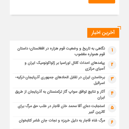
آخرین اخبار
نگاهی به تاریخ و وضعیت قوم هزاره در افغانستان؛ داستان
1
قوم همواره مغضوب
پیامدهای احداث کانال اوراسیا بر ژئواکونومیک ایران و
2
آسیای مرکزی
برخاستن ایران در تقابل اتحادهای جمهوری آذربایجان-ترکیه-
3
اسرائیل
آثار و نتایج توافق سواپ گاز ترکمنستان به آذربایجان از طریق
4
ایران
استجابت دعای آقا محمد خان قاجار در طلب حق مرگ برای
5
کاترین کبیر
مرگ شاه قاجار به دلیل خربزه و نجات جان شاعر کتابخوان
6