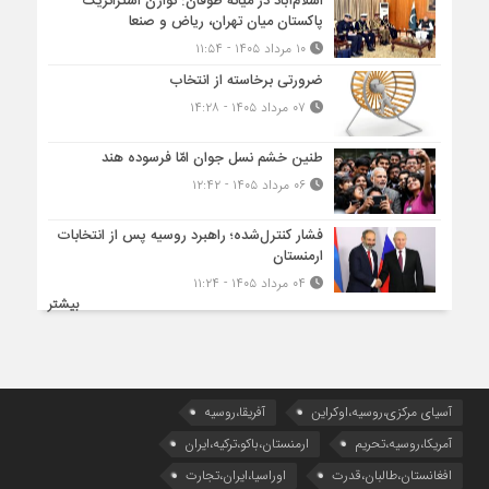
اسلام‌آباد در میانۀ طوفان: توازن استراتژیک
پاکستان میان تهران، ریاض و صنعا
۱۰ مرداد ۱۴۰۵ - ۱۱:۵۴
ضرورتی برخاسته از انتخاب
۰۷ مرداد ۱۴۰۵ - ۱۴:۲۸
طنین خشم نسل جوان امّا فرسوده هند
۰۶ مرداد ۱۴۰۵ - ۱۲:۴۲
فشار کنترل‌شده؛ راهبرد روسیه پس از انتخابات
ارمنستان
۰۴ مرداد ۱۴۰۵ - ۱۱:۲۴
بیشتر
آسیای مرکزی،روسیه،اوکراین
آفریقا،روسیه
آمریکا،روسیه،تحریم
ارمنستان،باکو،ترکیه،ایران
افغانستان،طالبان،قدرت
اوراسیا،ایران،تجارت