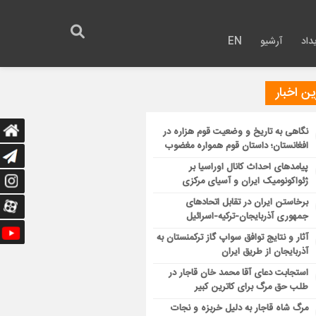
داد
آرشیو
EN
ن اخبار
نگاهی به تاریخ و وضعیت قوم هزاره در
افغانستان؛ داستان قوم همواره مغضوب
پیامدهای احداث کانال اوراسیا بر
ژئواکونومیک ایران و آسیای مرکزی
برخاستن ایران در تقابل اتحادهای
جمهوری آذربایجان-ترکیه-اسرائیل
آثار و نتایج توافق سواپ گاز ترکمنستان به
آذربایجان از طریق ایران
استجابت دعای آقا محمد خان قاجار در
طلب حق مرگ برای کاترین کبیر
مرگ شاه قاجار به دلیل خربزه و نجات