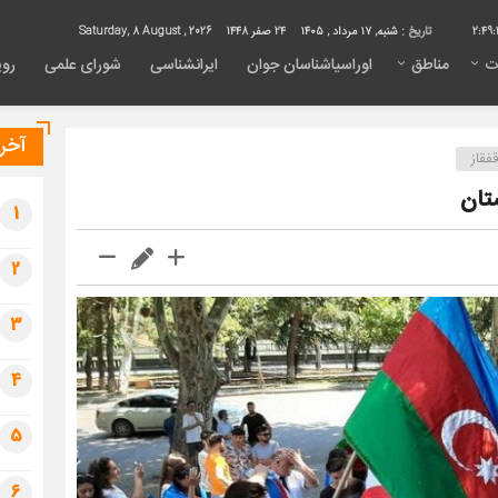
2:49:
تاریخ :
شنبه, ۱۷ مرداد , ۱۴۰۵
24 صفر 1448
Saturday, 8 August , 2026
ت
مناطق
اوراسیاشناسان جوان
ایرانشناسی
شورای علمی
روی
آخری
قفقاز
تان
1
2
3
4
5
6