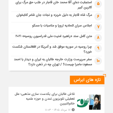
استجابت دعای آقا محمد خان قاجار در طلب حق مرگ برای
5
کاترین کبیر
مرگ شاه قاجار به دلیل خربزه و نجات جان شاعر کتابخوان
6
اجلاس سران اتحادیه اروپا و مناسبات با مسکو
7
متن کامل سند «راهبرد امنیت ملی فدراسیون روسیه» ۲۰۲۱
8
چرا روسیه در سوریه موفق شد و آمریکا در افغانستان شکست
9
خورد؟
سفر سرپرست وزارت خارجه طالبان به ایران و دیدار با احمد
10
مسعود؛ ماجرا چیست؟ / تهران چه در ذهن دارد؟
تازه های ایراس
تلاش طالبان برای یکدست سازی مذهبی؛ علل
تعطیلی تلویزیون تمدن و حوزه علمیه
خاتم‌النبیین
۱۷ مرداد ۱۴۰۵ - ۱۱:۰۳