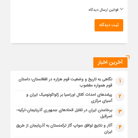
قوانین ارسال دیدگاه
ثبت دیدگاه
آخرین اخبار
نگاهی به تاریخ و وضعیت قوم هزاره در افغانستان؛ داستان
1
قوم همواره مغضوب
پیامدهای احداث کانال اوراسیا بر ژئواکونومیک ایران و
2
آسیای مرکزی
برخاستن ایران در تقابل اتحادهای جمهوری آذربایجان-ترکیه-
3
اسرائیل
آثار و نتایج توافق سواپ گاز ترکمنستان به آذربایجان از طریق
4
ایران