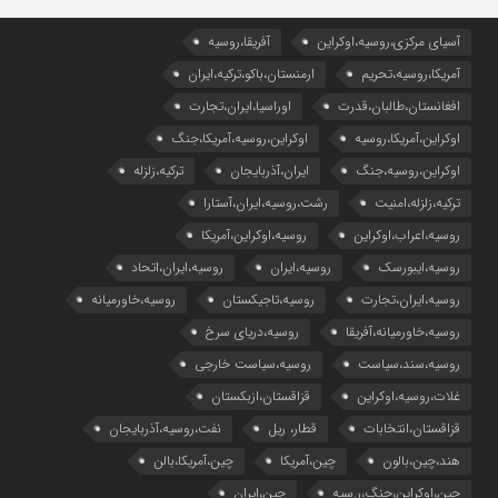
آسیای مرکزی،روسیه،اوکراین
آفریقا،روسیه
آمریکا،روسیه،تحریم
ارمنستان،باکو،ترکیه،ایران
افغانستان،طالبان،قدرت
اوراسیا،ایران،تجارت
اوکراین،آمریکا،روسیه
اوکراین،روسیه،آمریکا،جنگ
اوکراین،روسیه،جنگ
ایران،آذربایجان
ترکیه،زلزله
ترکیه،زلزله،امنیت
رشت،روسیه،ایران،آستارا
روسیه،اعراب،اوکراین
روسیه،اوکراین،آمریکا
روسیه،ایبورسک
روسیه،ایران
روسیه،ایران،اتحاد
روسیه،ایران،تجارت
روسیه،تاجیکستان
روسیه،خاورمیانه
روسیه،خاورمیانه،آفریقا
روسیه،دریای سرخ
روسیه،سند،سیاست
روسیه،سیاست خارجی
غلات،روسیه،اوکراین
قزاقستان،ازبکستان
قزاقستان،انتخابات
قطار، ریل
نفت،روسیه،آذربایجان
هند،چین،بالون
چین،آمریکا
چین،آمریکا،بالن
چین،اوکراین،جنگ،ر.سیه
چین،ایران