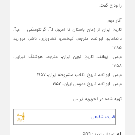
را وداع گفت.
آثار مهم:
تاریخ ایران از زمان باستان تا امروز، ا.آ. گرانتوسکی – م.آ.
داندامایو، ایوانف، مترجم، کیخسرو کشاورزی، ناشر: مروارید
۱۳۸۵
م.س. ایوانف، تاریخ نوین ایران، مترجم، هوشنگ تیزابی.
۱۳۵۸
م.س. ایوانف، تاریخ انقلاب مشروطه ایران، ۱۹۵۷
م.س. ایوانف، تاریخ عمومی ایران، ۱۹۵۲
تهیه شده در تحریریه ایراس
قدرت شفیعی
تعداد بازدید :
983