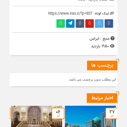
لینک کوتاه :
https://www.iras.ir/?p=837
منبع : ایراس
1950 بازدید
برچسب ها
این مطلب بدون برچسب می باشد.
اخبار مرتبط
۱۳
۰۶
۲۷
تیر
تیر
خرداد