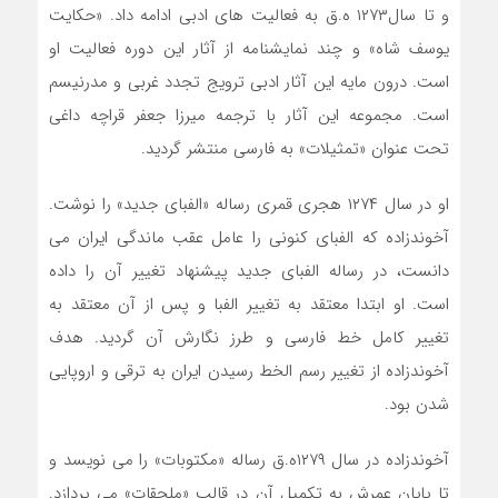
و تا سال۱۲۷۳ ه.ق به فعالیت های ادبی ادامه داد. «حکایت
یوسف شاه» و چند نمایشنامه از آثار این دوره فعالیت او
است. درون مایه این آثار ادبی ترویج تجدد غربی و مدرنیسم
است. مجموعه این آثار با ترجمه میرزا جعفر قراچه داغی
تحت عنوان «تمثیلات» به فارسی منتشر گردید.
او در سال ۱۲۷۴ هجری قمری رساله «الفبای جدید» را نوشت.
آخوندزاده که الفبای کنونی را عامل عقب ماندگی ایران می
دانست، در رساله الفبای جدید پیشنهاد تغییر آن را داده
است. او ابتدا معتقد به تغییر الفبا و پس از آن معتقد به
تغییر کامل خط فارسی و طرز نگارش آن گردید. هدف
آخوندزاده از تغییر رسم الخط رسیدن ایران به ترقی و اروپایی
شدن بود.
آخوندزاده در سال ۱۲۷۹ه.ق رساله «مکتوبات» را می نویسد و
تا پایان عمرش به تکمیل آن در قالب «ملحقات» می پردازد.