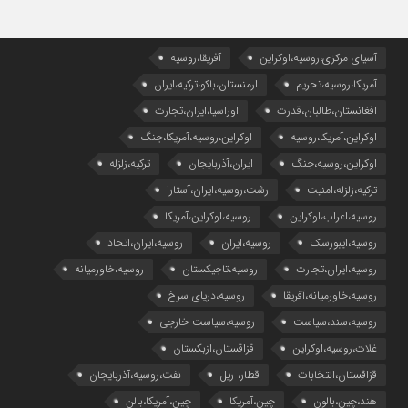
آسیای مرکزی،روسیه،اوکراین
آفریقا،روسیه
آمریکا،روسیه،تحریم
ارمنستان،باکو،ترکیه،ایران
افغانستان،طالبان،قدرت
اوراسیا،ایران،تجارت
اوکراین،آمریکا،روسیه
اوکراین،روسیه،آمریکا،جنگ
اوکراین،روسیه،جنگ
ایران،آذربایجان
ترکیه،زلزله
ترکیه،زلزله،امنیت
رشت،روسیه،ایران،آستارا
روسیه،اعراب،اوکراین
روسیه،اوکراین،آمریکا
روسیه،ایبورسک
روسیه،ایران
روسیه،ایران،اتحاد
روسیه،ایران،تجارت
روسیه،تاجیکستان
روسیه،خاورمیانه
روسیه،خاورمیانه،آفریقا
روسیه،دریای سرخ
روسیه،سند،سیاست
روسیه،سیاست خارجی
غلات،روسیه،اوکراین
قزاقستان،ازبکستان
قزاقستان،انتخابات
قطار، ریل
نفت،روسیه،آذربایجان
هند،چین،بالون
چین،آمریکا
چین،آمریکا،بالن