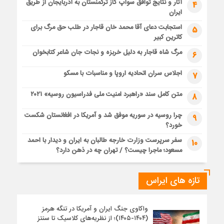
آثار و نتایج توافق سواپ گاز ترکمنستان به آذربایجان از طریق
4
ایران
استجابت دعای آقا محمد خان قاجار در طلب حق مرگ برای
5
کاترین کبیر
مرگ شاه قاجار به دلیل خربزه و نجات جان شاعر کتابخوان
6
اجلاس سران اتحادیه اروپا و مناسبات با مسکو
7
متن کامل سند «راهبرد امنیت ملی فدراسیون روسیه» ۲۰۲۱
8
چرا روسیه در سوریه موفق شد و آمریکا در افغانستان شکست
9
خورد؟
سفر سرپرست وزارت خارجه طالبان به ایران و دیدار با احمد
10
مسعود؛ ماجرا چیست؟ / تهران چه در ذهن دارد؟
تازه های ایراس
واکاوی جنگ ایران و آمریکا در تنگه هرمز
(۱۴۰۴-۱۴۰۵)؛ از نظریه‌های کلاسیک تا سنتز