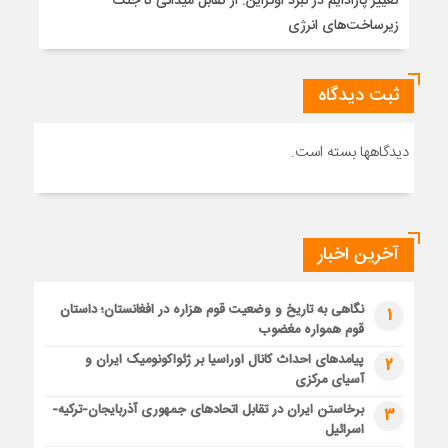
تغییر پارادایم در نبرد اوکراین: از تقابل میدانی تا جنگ
زیرساخت‌های انرژی
ثبت دیدگاه
دیدگاهها بسته است.
آخرین اخبار
نگاهی به تاریخ و وضعیت قوم هزاره در افغانستان؛ داستان
1
قوم همواره مغضوب
پیامدهای احداث کانال اوراسیا بر ژئواکونومیک ایران و
2
آسیای مرکزی
برخاستن ایران در تقابل اتحادهای جمهوری آذربایجان-ترکیه-
3
اسرائیل