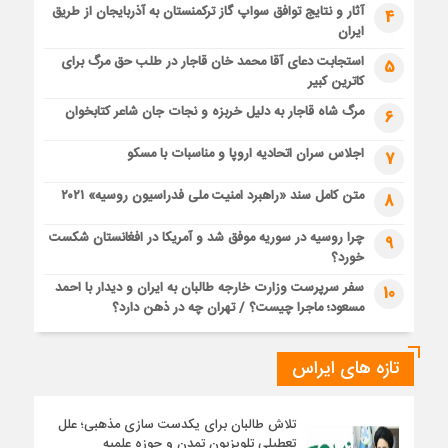
آثار و نتایج توافق سواپ گاز ترکمنستان به آذربایجان از طریق
4
ایران
استجابت دعای آقا محمد خان قاجار در طلب حق مرگ برای
5
کاترین کبیر
مرگ شاه قاجار به دلیل خربزه و نجات جان شاعر کتابخوان
6
اجلاس سران اتحادیه اروپا و مناسبات با مسکو
7
متن کامل سند «راهبرد امنیت ملی فدراسیون روسیه» ۲۰۲۱
8
چرا روسیه در سوریه موفق شد و آمریکا در افغانستان شکست
9
خورد؟
سفر سرپرست وزارت خارجه طالبان به ایران و دیدار با احمد
10
مسعود؛ ماجرا چیست؟ / تهران چه در ذهن دارد؟
تازه های ایراس
تلاش طالبان برای یکدست سازی مذهبی؛ علل
تعطیلی تلویزیون تمدن و حوزه علمیه