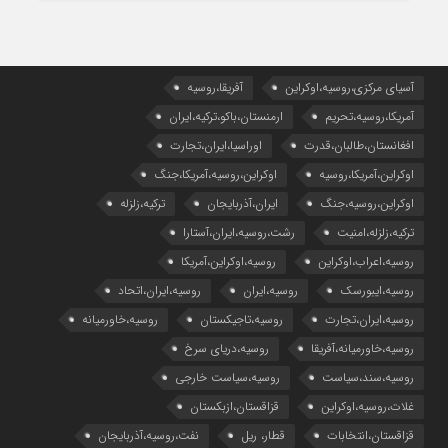
آسیای مرکزی،روسیه،اوکراین
آفریقا،روسیه
آمریکا،روسیه،تحریم
ارمنستان،باکو،ترکیه،ایران
افغانستان،طالبان،قدرت
اوراسیا،ایران،تجارت
اوکراین،آمریکا،روسیه
اوکراین،روسیه،آمریکا،جنگ
اوکراین،روسیه،جنگ
ایران،آذربایجان
ترکیه،زلزله
ترکیه،زلزله،امنیت
رشت،روسیه،ایران،آستارا
روسیه،اعراب،اوکراین
روسیه،اوکراین،آمریکا
روسیه،ایبورسک
روسیه،ایران
روسیه،ایران،اتحاد
روسیه،ایران،تجارت
روسیه،تاجیکستان
روسیه،خاورمیانه
روسیه،خاورمیانه،آفریقا
روسیه،دریای سرخ
روسیه،سند،سیاست
روسیه،سیاست خارجی
غلات،روسیه،اوکراین
قزاقستان،ازبکستان
قزاقستان،انتخابات
قطار، ریل
نفت،روسیه،آذربایجان