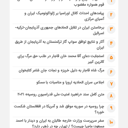
1
قوم همواره مغضوب
پیامدهای احداث کانال اوراسیا بر ژئواکونومیک ایران و
2
آسیای مرکزی
برخاستن ایران در تقابل اتحادهای جمهوری آذربایجان-ترکیه-
3
اسرائیل
آثار و نتایج توافق سواپ گاز ترکمنستان به آذربایجان از طریق
4
ایران
استجابت دعای آقا محمد خان قاجار در طلب حق مرگ برای
5
کاترین کبیر
مرگ شاه قاجار به دلیل خربزه و نجات جان شاعر کتابخوان
6
اجلاس سران اتحادیه اروپا و مناسبات با مسکو
7
متن کامل سند «راهبرد امنیت ملی فدراسیون روسیه» ۲۰۲۱
8
چرا روسیه در سوریه موفق شد و آمریکا در افغانستان شکست
9
خورد؟
سفر سرپرست وزارت خارجه طالبان به ایران و دیدار با احمد
10
مسعود؛ ماجرا چیست؟ / تهران چه در ذهن دارد؟