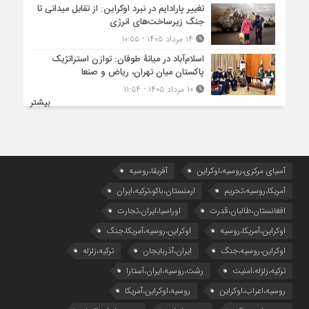
تغییر پارادایم در نبرد اوکراین: از تقابل میدانی تا
جنگ زیرساخت‌های انرژی
۱۴ مرداد ۱۴۰۵ - ۱۰:۵۵
اسلام‌آباد در میانۀ طوفان: توازن استراتژیک
پاکستان میان تهران، ریاض و صنعا
۱۰ مرداد ۱۴۰۵ - ۱۱:۵۴
بیشتر
آسیای مرکزی،روسیه،اوکراین
آفریقا،روسیه
آمریکا،روسیه،تحریم
ارمنستان،باکو،ترکیه،ایران
افغانستان،طالبان،قدرت
اوراسیا،ایران،تجارت
اوکراین،آمریکا،روسیه
اوکراین،روسیه،آمریکا،جنگ
اوکراین،روسیه،جنگ
ایران،آذربایجان
ترکیه،زلزله
ترکیه،زلزله،امنیت
رشت،روسیه،ایران،آستارا
روسیه،اعراب،اوکراین
روسیه،اوکراین،آمریکا