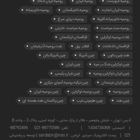
روسیه،ایبورسک
روسیه،ایران
روسیه،ایران،اتحاد
روسیه،ایران،تجارت
روسیه،تاجیکستان
روسیه،خاورمیانه
روسیه،خاورمیانه،آفریقا
روسیه،دریای سرخ
روسیه،سند،سیاست
روسیه،سیاست خارجی
غلات،روسیه،اوکراین
قزاقستان،ازبکستان
قزاقستان،انتخابات
قطار، ریل
نفت،روسیه،آذربایجان
هند،چین،بالون
چین،آمریکا
چین،آمریکا،بالن
چین،اوکراین،جنگ،ر.سیه
چین،ایران
چین،ایران،اوکراین،روسیه
چین،ایران،رئیسی
چین،ایران،عربستان
چین،ترکیه،روسیه،آسیای مرکزی
چین،روسیه
چین،روسیه،اوکراین
چین،روسیه،ایران
چین،هند
چین،هژمونی،غرب
چین،پاکستان،هند،هسته ای
آدرس: تهران – خیابان ولیعصر – بالاتر از پارک ساعی – کوچه امینی، پلاک 2 – واحد 8
| کدپستی: 1434734368 | تلفن: 88770586-021 88792496-
021 | پست الکترونیک سردبیر ایراس : sardabir@iras.ir |
توسعه و پشتیبانی