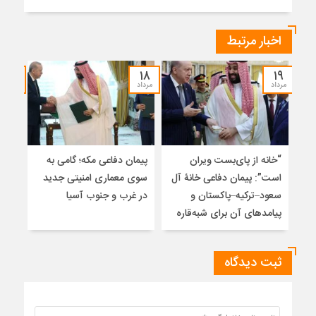
اخبار مرتبط
۱۷
۱۸
۱۹
مرداد
مرداد
مرداد
“خانه از پای‌بست ویران
پیمان دفاعی مکه؛ گامی به
تلا
است”: پیمان دفاعی خانۀ آل
سوی معماری امنیتی جدید
ساز
سعود–ترکیه–پاکستان و
در غرب و جنوب آسیا
تلوی
پیامدهای آن برای شبه‌قاره
خاتم
ثبت دیدگاه