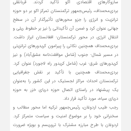
سازوکارهای اقتصادی اکو تأکید کردند. قربانقلی
بردی‌محمداف، رئیس‌جمهور ترکمنستان تمرکز اکو بر دو حوزه
ترانزیت و انرژی را جزو محورهای تأثیرگذار آن در سطح
جهانی عنوان کرد و ضمن آن تأکیداتی را نیز بر خطوط ریلی و
انتقال انرژی در محور ترکمنستان- افغانستان ابراز داشت.
بردی‌محمداف همچنین نکاتی را پیرامون کریدورهای ترانزیتی
در مسیر شمال- جنوب (شامل موافقت‌نامه عشق‌آباد) و نیز
کریدورهای شرق- غرب (شامل کریدور راه لاجورد) عنوان کرد.
بردی‌محمداف همچنین با تأکید بر نقش جغرافیایی
ترکمنستان احداث مراکز لجستیک در این کشور را به‌عنوان
یک پیشنهاد در راستای اتصال حوزه دریای خزر به حوزه
دریای سیاه، مورد تأکید قرار داد.
رجب طیب اردوغان، رئیس‌جمهور ترکیه اما محور مطالب و
سخنرانی خود را بر موضوع امنیت و سیاست متمرکز کرد.
اردوغان با طرح مبارزه مشترک با تروریسم و بویژه ضرورت