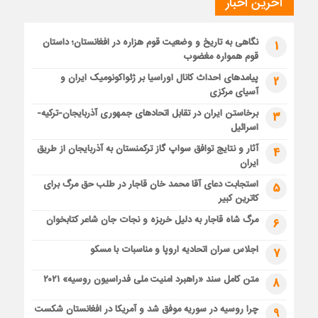
آخرین اخبار
نگاهی به تاریخ و وضعیت قوم هزاره در افغانستان؛ داستان
1
قوم همواره مغضوب
پیامدهای احداث کانال اوراسیا بر ژئواکونومیک ایران و
2
آسیای مرکزی
برخاستن ایران در تقابل اتحادهای جمهوری آذربایجان-ترکیه-
3
اسرائیل
آثار و نتایج توافق سواپ گاز ترکمنستان به آذربایجان از طریق
4
ایران
استجابت دعای آقا محمد خان قاجار در طلب حق مرگ برای
5
کاترین کبیر
مرگ شاه قاجار به دلیل خربزه و نجات جان شاعر کتابخوان
6
اجلاس سران اتحادیه اروپا و مناسبات با مسکو
7
متن کامل سند «راهبرد امنیت ملی فدراسیون روسیه» ۲۰۲۱
8
چرا روسیه در سوریه موفق شد و آمریکا در افغانستان شکست
9