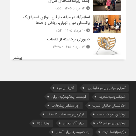
جنگ زیرساخت‌های انرژی
۱۴ مرداد ۱۴۰۵ - ۱۰:۵۵
اسلام‌آباد در میانۀ طوفان: توازن استراتژیک
پاکستان میان تهران، ریاض و صنعا
۱۰ مرداد ۱۴۰۵ - ۱۱:۵۴
ضرورتی برخاسته از انتخاب
۰۷ مرداد ۱۴۰۵ - ۱۴:۲۸
بیشتر
آسیای مرکزی،روسیه،اوکراین
آفریقا،روسیه
آمریکا،روسیه،تحریم
ارمنستان،باکو،ترکیه،ایران
افغانستان،طالبان،قدرت
اوراسیا،ایران،تجارت
اوکراین،آمریکا،روسیه
اوکراین،روسیه،آمریکا،جنگ
اوکراین،روسیه،جنگ
ایران،آذربایجان
ترکیه،زلزله
ترکیه،زلزله،امنیت
رشت،روسیه،ایران،آستارا