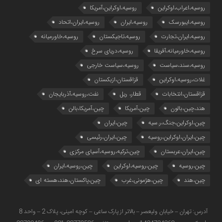
روسیه،اعراب،اوکراین
روسیه،اوکراین،آمریکا
روسیه،ایبورسک
روسیه،ایران
روسیه،ایران،اتحاد
روسیه،ایران،تجارت
روسیه،تاجیکستان
روسیه،خاورمیانه
روسیه،خاورمیانه،آفریقا
روسیه،دریای سرخ
روسیه،سند،سیاست
روسیه،سیاست خارجی
غلات،روسیه،اوکراین
قزاقستان،ازبکستان
قزاقستان،انتخابات
قطار، ریل
نفت،روسیه،آذربایجان
هند،چین،بالون
چین،آمریکا
چین،آمریکا،بالن
چین،اوکراین،جنگ،ر.سیه
چین،ایران
چین،ایران،اوکراین،روسیه
چین،ایران،رئیسی
چین،ایران،عربستان
چین،ترکیه،روسیه،آسیای مرکزی
چین،روسیه
چین،روسیه،اوکراین
چین،روسیه،ایران
چین،هند
چین،هژمونی،غرب
چین،پاکستان،هند،هسته ای
آدرس: تهران – خیابان ولیعصر – بالاتر از پارک ساعی – کوچه امینی، پلاک 2 – واحد 8