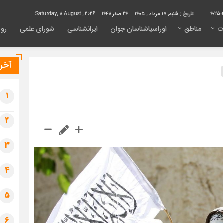
4:25:
تاریخ :
شنبه, ۱۷ مرداد , ۱۴۰۵
24 صفر 1448
Saturday, 8 August , 2026
ت
مناطق
اوراسیاشناسان جوان
ایرانشناسی
شورای علمی
روی
آخری
1
2
3
4
5
6