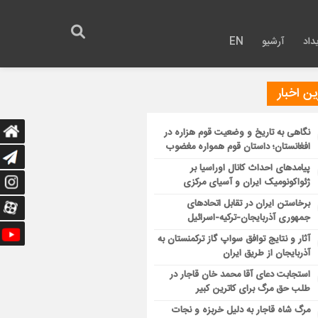
داد
آرشیو
EN
ن اخبار
نگاهی به تاریخ و وضعیت قوم هزاره در
افغانستان؛ داستان قوم همواره مغضوب
پیامدهای احداث کانال اوراسیا بر
ژئواکونومیک ایران و آسیای مرکزی
برخاستن ایران در تقابل اتحادهای
جمهوری آذربایجان-ترکیه-اسرائیل
آثار و نتایج توافق سواپ گاز ترکمنستان به
آذربایجان از طریق ایران
استجابت دعای آقا محمد خان قاجار در
طلب حق مرگ برای کاترین کبیر
مرگ شاه قاجار به دلیل خربزه و نجات