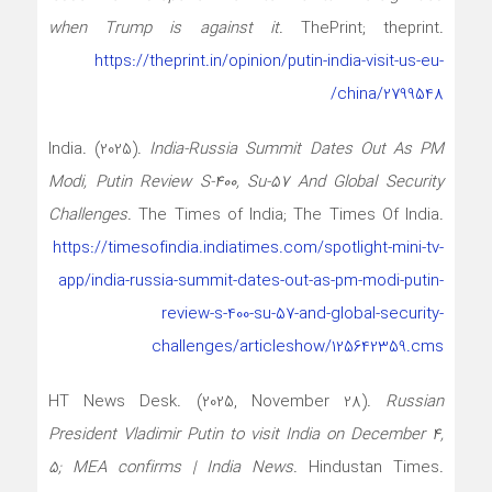
when Trump is against it
. ThePrint; theprint.
https://theprint.in/opinion/putin-india-visit-us-eu-
china/2799548/
India. (2025).
India-Russia Summit Dates Out As PM
Modi, Putin Review S-400, Su-57 And Global Security
Challenges
. The Times of India; The Times Of India.
https://timesofindia.indiatimes.com/spotlight-mini-tv-
app/india-russia-summit-dates-out-as-pm-modi-putin-
review-s-400-su-57-and-global-security-
challenges/articleshow/125642359.cms
HT News Desk. (2025, November 28).
Russian
President Vladimir Putin to visit India on December 4,
5; MEA confirms | India News
. Hindustan Times.