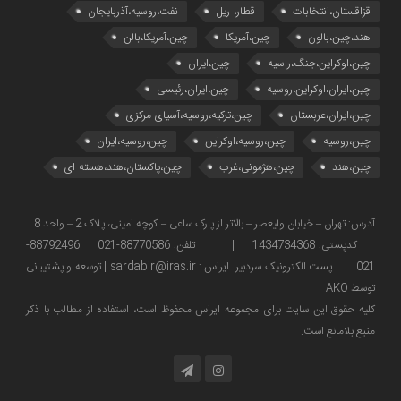
قزاقستان،انتخابات
قطار، ریل
نفت،روسیه،آذربایجان
هند،چین،بالون
چین،آمریکا
چین،آمریکا،بالن
چین،اوکراین،جنگ،ر.سیه
چین،ایران
چین،ایران،اوکراین،روسیه
چین،ایران،رئیسی
چین،ایران،عربستان
چین،ترکیه،روسیه،آسیای مرکزی
چین،روسیه
چین،روسیه،اوکراین
چین،روسیه،ایران
چین،هند
چین،هژمونی،غرب
چین،پاکستان،هند،هسته ای
آدرس: تهران – خیابان ولیعصر – بالاتر از پارک ساعی – کوچه امینی، پلاک 2 – واحد 8
| کدپستی: 1434734368 | تلفن: 88770586-021 88792496-
021 | پست الکترونیک سردبیر ایراس : sardabir@iras.ir |
توسعه و پشتیبانی
توسط AKO
كليه حقوق این سایت برای مجموعه ایراس محفوظ است، استفاده از مطالب با ذكر
منبع بلامانع است.