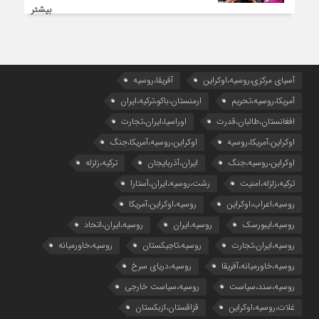
بیشتر
آسیای مرکزی،روسیه،اوکراین
آفریقا،روسیه
آمریکا،روسیه،تحریم
ارمنستان،باکو،ترکیه،ایران
افغانستان،طالبان،قدرت
اوراسیا،ایران،تجارت
اوکراین،آمریکا،روسیه
اوکراین،روسیه،آمریکا،جنگ
اوکراین،روسیه،جنگ
ایران،آذربایجان
ترکیه،زلزله
ترکیه،زلزله،امنیت
رشت،روسیه،ایران،آستارا
روسیه،اعراب،اوکراین
روسیه،اوکراین،آمریکا
روسیه،ایبورسک
روسیه،ایران
روسیه،ایران،اتحاد
روسیه،ایران،تجارت
روسیه،تاجیکستان
روسیه،خاورمیانه
روسیه،خاورمیانه،آفریقا
روسیه،دریای سرخ
روسیه،سند،سیاست
روسیه،سیاست خارجی
غلات،روسیه،اوکراین
قزاقستان،ازبکستان