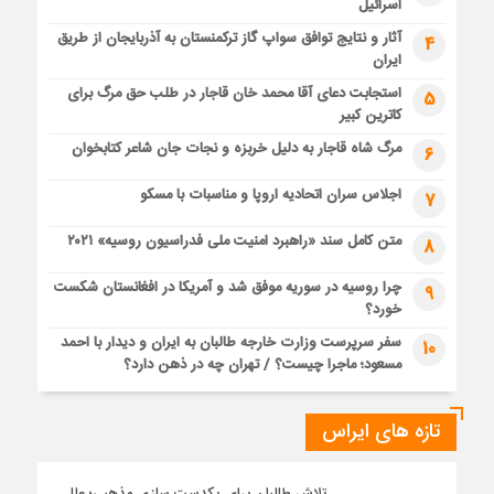
اسرائیل
آثار و نتایج توافق سواپ گاز ترکمنستان به آذربایجان از طریق
4
ایران
استجابت دعای آقا محمد خان قاجار در طلب حق مرگ برای
5
کاترین کبیر
مرگ شاه قاجار به دلیل خربزه و نجات جان شاعر کتابخوان
6
اجلاس سران اتحادیه اروپا و مناسبات با مسکو
7
متن کامل سند «راهبرد امنیت ملی فدراسیون روسیه» ۲۰۲۱
8
چرا روسیه در سوریه موفق شد و آمریکا در افغانستان شکست
9
خورد؟
سفر سرپرست وزارت خارجه طالبان به ایران و دیدار با احمد
10
مسعود؛ ماجرا چیست؟ / تهران چه در ذهن دارد؟
تازه های ایراس