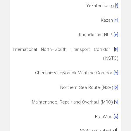
Yekaterinburg
[۱]
Kazan
[۲]
Kudankulam NPP
[۳]
International North–South Transport Corridor
[۴]
(INSTC)
Chennai–Vladivostok Maritime Corridor
[۵]
Northern Sea Route (NSR)
[۶]
Maintenance, Repair and Overhaul (MRO)
[۷]
BrahMos
[۸]
تعداد بازدید :
858