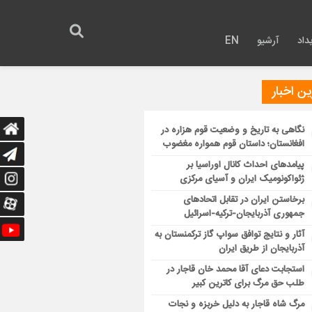
داد
آرشیو
EN
ن اخبار
نگاهی به تاریخ و وضعیت قوم هزاره در
افغانستان؛ داستان قوم همواره مغضوب
پیامدهای احداث کانال اوراسیا بر
ژئواکونومیک ایران و آسیای مرکزی
برخاستن ایران در تقابل اتحادهای
جمهوری آذربایجان-ترکیه-اسرائیل
آثار و نتایج توافق سواپ گاز ترکمنستان به
آذربایجان از طریق ایران
استجابت دعای آقا محمد خان قاجار در
طلب حق مرگ برای کاترین کبیر
مرگ شاه قاجار به دلیل خربزه و نجات