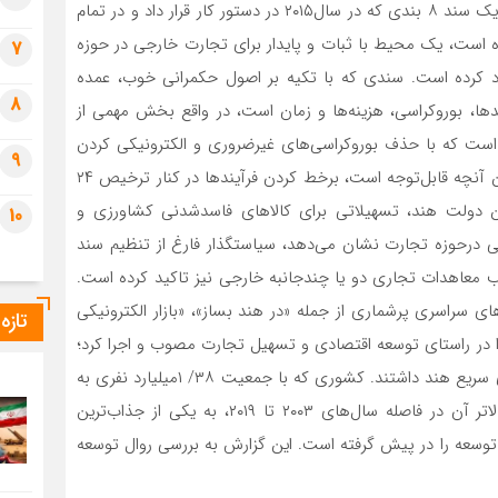
براساس داده‌‌‌‌‌‌‌های بازوی پژوهشی اتاق ایران، کشور هند در یک سند ۸ بندی که در سال‌۲۰۱۵ در دستور کار قرار داد و در تمام
ه است، یک محیط با ثبات و پایدار برای تجارت خارجی در حوزه
7
جاد کرده است. سندی که با تکیه بر اصول حکمرانی خوب، عمده
8
ا، بوروکراسی، هزینه‌‌‌‌‌‌‌ها و زمان است، در واقع بخش مهمی از
است که با حذف بوروکراسی‌‌‌‌‌‌‌های غیرضروری و الکترونیکی کردن
9
خدمات در دستور کار سیاستگذار قرار گرفته است. در این بین آنچه قابل‌توجه است، برخط کردن فرآیندها در کنار ترخیص ۲۴
 دولت هند، تسهیلاتی برای کالاهای فاسدشدنی کشاورزی و
10
درحوزه تجارت نشان می‌دهد، سیاستگذار فارغ از تنظیم سند
 معاهدات تجاری دو یا چندجانبه خارجی نیز تاکید کرده است.
‌های سراسری پرشماری از جمله «در هند بساز»، «بازار الکترونیکی
تازه
را در راستای توسعه اقتصادی و تسهیل تجارت مصوب و اجرا کرد؛
طرح‌هایی که در یک دهه اخیر نقش مهمی در رشد اقتصادی سریع هند داشتند. کشوری که با جمعیت ۳۸/ ۱‌میلیارد نفری به
دلیل نرخ رشد تولید ناخالص داخلی عمدتا ۸‌درصدی یا بالاتر آن در فاصله سال‌های ۲۰۰۳ تا ۲۰۱۹، به یکی از جذاب‌‌‌‌‌‌‌ترین
وسعه را در پیش گرفته است. این گزارش به بررسی روال توسعه