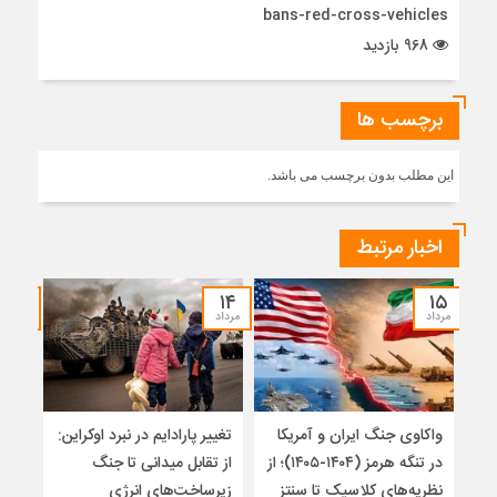
bans-red-cross-vehicles
968 بازدید
برچسب ها
این مطلب بدون برچسب می باشد.
اخبار مرتبط
۱۲
۱۴
۱۵
مرداد
مرداد
مرداد
واکاوی جنگ ایران و آمریکا
تغییر پارادایم در نبرد اوکراین:
معما
در تنگه هرمز (۱۴۰۴-۱۴۰۵)؛ از
از تقابل میدانی تا جنگ
چرا 
نظریه‌های کلاسیک تا سنتز
زیرساخت‌های انرژی
نمی