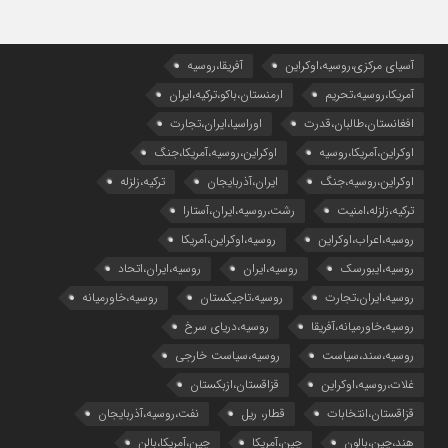
آسیای مرکزی،روسیه،اوکراین
آفریقا،روسیه
آمریکا،روسیه،تحریم
ارمنستان،باکو،ترکیه،ایران
افغانستان،طالبان،قدرت
اوراسیا،ایران،تجارت
اوکراین،آمریکا،روسیه
اوکراین،روسیه،آمریکا،جنگ
اوکراین،روسیه،جنگ
ایران،آذربایجان
ترکیه،زلزله
ترکیه،زلزله،امنیت
رشت،روسیه،ایران،آستارا
روسیه،اعراب،اوکراین
روسیه،اوکراین،آمریکا
روسیه،ایبورسک
روسیه،ایران
روسیه،ایران،اتحاد
روسیه،ایران،تجارت
روسیه،تاجیکستان
روسیه،خاورمیانه
روسیه،خاورمیانه،آفریقا
روسیه،دریای سرخ
روسیه،سند،سیاست
روسیه،سیاست خارجی
غلات،روسیه،اوکراین
قزاقستان،ازبکستان
قزاقستان،انتخابات
قطار، ریل
نفت،روسیه،آذربایجان
هند،چین،بالون
چین،آمریکا
چین،آمریکا،بالن