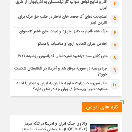
آثار و نتایج توافق سواپ گاز ترکمنستان به آذربایجان از طریق
4
ایران
استجابت دعای آقا محمد خان قاجار در طلب حق مرگ برای
5
کاترین کبیر
مرگ شاه قاجار به دلیل خربزه و نجات جان شاعر کتابخوان
6
اجلاس سران اتحادیه اروپا و مناسبات با مسکو
7
متن کامل سند «راهبرد امنیت ملی فدراسیون روسیه» ۲۰۲۱
8
چرا روسیه در سوریه موفق شد و آمریکا در افغانستان شکست
9
خورد؟
سفر سرپرست وزارت خارجه طالبان به ایران و دیدار با احمد
10
مسعود؛ ماجرا چیست؟ / تهران چه در ذهن دارد؟
تازه های ایراس
واکاوی جنگ ایران و آمریکا در تنگه هرمز
(۱۴۰۴-۱۴۰۵)؛ از نظریه‌های کلاسیک تا سنتز