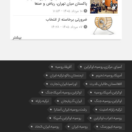
پاکستان میان تهران، ریاض و صنعا
۱۰ مرداد ۱۴۰۵ - ۱۱:۵۴
ضرورتی برخاسته از انتخاب
۰۷ مرداد ۱۴۰۵ - ۱۴:۲۸
بیشتر
آسیای مرکزی،روسیه،اوکراین
آفریقا،روسیه
آمریکا،روسیه،تحریم
ارمنستان،باکو،ترکیه،ایران
افغانستان،طالبان،قدرت
اوراسیا،ایران،تجارت
اوکراین،آمریکا،روسیه
اوکراین،روسیه،آمریکا،جنگ
اوکراین،روسیه،جنگ
ایران،آذربایجان
ترکیه،زلزله
ترکیه،زلزله،امنیت
رشت،روسیه،ایران،آستارا
روسیه،اعراب،اوکراین
روسیه،اوکراین،آمریکا
روسیه،ایبورسک
روسیه،ایران
روسیه،ایران،اتحاد