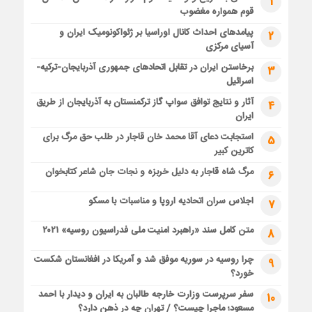
1
قوم همواره مغضوب
پیامدهای احداث کانال اوراسیا بر ژئواکونومیک ایران و
2
آسیای مرکزی
برخاستن ایران در تقابل اتحادهای جمهوری آذربایجان-ترکیه-
3
اسرائیل
آثار و نتایج توافق سواپ گاز ترکمنستان به آذربایجان از طریق
4
ایران
استجابت دعای آقا محمد خان قاجار در طلب حق مرگ برای
5
کاترین کبیر
مرگ شاه قاجار به دلیل خربزه و نجات جان شاعر کتابخوان
6
اجلاس سران اتحادیه اروپا و مناسبات با مسکو
7
متن کامل سند «راهبرد امنیت ملی فدراسیون روسیه» ۲۰۲۱
8
چرا روسیه در سوریه موفق شد و آمریکا در افغانستان شکست
9
خورد؟
سفر سرپرست وزارت خارجه طالبان به ایران و دیدار با احمد
10
مسعود؛ ماجرا چیست؟ / تهران چه در ذهن دارد؟