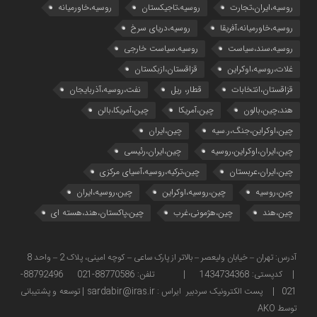
روسیه،ایران،تجارت
روسیه،تاجیکستان
روسیه،خاورمیانه
روسیه،خاورمیانه،آفریقا
روسیه،دریای سرخ
روسیه،سند،سیاست
روسیه،سیاست خارجی
غلات،روسیه،اوکراین
قزاقستان،ازبکستان
قزاقستان،انتخابات
قطار، ریل
نفت،روسیه،آذربایجان
هند،چین،بالون
چین،آمریکا
چین،آمریکا،بالن
چین،اوکراین،جنگ،ر.سیه
چین،ایران
چین،ایران،اوکراین،روسیه
چین،ایران،رئیسی
چین،ایران،عربستان
چین،ترکیه،روسیه،آسیای مرکزی
چین،روسیه
چین،روسیه،اوکراین
چین،روسیه،ایران
چین،هند
چین،هژمونی،غرب
چین،پاکستان،هند،هسته ای
آدرس: تهران – خیابان ولیعصر – بالاتر از پارک ساعی – کوچه امینی، پلاک 2 – واحد 8
| کدپستی: 1434734368 | تلفن: 88770586-021 88792496-
021 | پست الکترونیک سردبیر ایراس : sardabir@iras.ir |
توسعه و پشتیبانی
توسط AKO