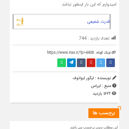
امیدوارم که این بار اینطور نباشد.
قدرت شفیعی
تعداد بازدید :
744
لینک کوتاه :
https://www.iras.ir/?p=4408
نویسنده : ایگور ایوانوف
منبع : ایراس
1622 بازدید
برچسب ها
این مطلب بدون برچسب می باشد.