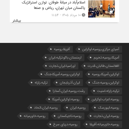
اسلام‌آباد در میانۀ طوفان: توازن استراتژیک
پاکستان میان تهران، ریاض و صنعا
۱۰ مرداد ۱۴۰۵ - ۱۱:۵۴
بیشتر
آسیای مرکزی،روسیه،اوکراین
آفریقا،روسیه
آمریکا،روسیه،تحریم
ارمنستان،باکو،ترکیه،ایران
افغانستان،طالبان،قدرت
اوراسیا،ایران،تجارت
اوکراین،آمریکا،روسیه
اوکراین،روسیه،آمریکا،جنگ
اوکراین،روسیه،جنگ
ایران،آذربایجان
ترکیه،زلزله
ترکیه،زلزله،امنیت
رشت،روسیه،ایران،آستارا
روسیه،اعراب،اوکراین
روسیه،اوکراین،آمریکا
روسیه،ایبورسک
روسیه،ایران
روسیه،ایران،اتحاد
روسیه،ایران،تجارت
روسیه،تاجیکستان
روسیه،خاورمیانه
روسیه،خاورمیانه،آفریقا
روسیه،دریای سرخ