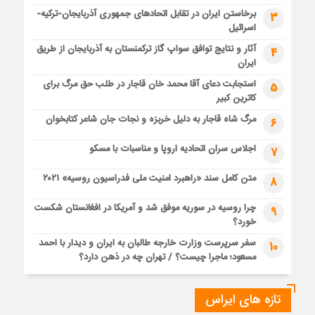
برخاستن ایران در تقابل اتحادهای جمهوری آذربایجان-ترکیه-
3
اسرائیل
آثار و نتایج توافق سواپ گاز ترکمنستان به آذربایجان از طریق
4
ایران
استجابت دعای آقا محمد خان قاجار در طلب حق مرگ برای
5
کاترین کبیر
مرگ شاه قاجار به دلیل خربزه و نجات جان شاعر کتابخوان
6
اجلاس سران اتحادیه اروپا و مناسبات با مسکو
7
متن کامل سند «راهبرد امنیت ملی فدراسیون روسیه» ۲۰۲۱
8
چرا روسیه در سوریه موفق شد و آمریکا در افغانستان شکست
9
خورد؟
سفر سرپرست وزارت خارجه طالبان به ایران و دیدار با احمد
10
مسعود؛ ماجرا چیست؟ / تهران چه در ذهن دارد؟
تازه های ایراس