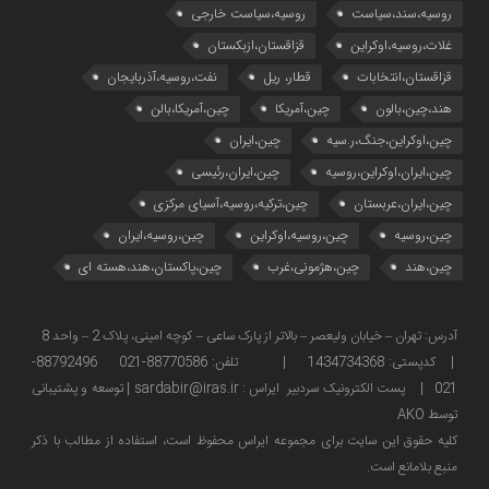
روسیه،سند،سیاست
روسیه،سیاست خارجی
غلات،روسیه،اوکراین
قزاقستان،ازبکستان
قزاقستان،انتخابات
قطار، ریل
نفت،روسیه،آذربایجان
هند،چین،بالون
چین،آمریکا
چین،آمریکا،بالن
چین،اوکراین،جنگ،ر.سیه
چین،ایران
چین،ایران،اوکراین،روسیه
چین،ایران،رئیسی
چین،ایران،عربستان
چین،ترکیه،روسیه،آسیای مرکزی
چین،روسیه
چین،روسیه،اوکراین
چین،روسیه،ایران
چین،هند
چین،هژمونی،غرب
چین،پاکستان،هند،هسته ای
آدرس: تهران – خیابان ولیعصر – بالاتر از پارک ساعی – کوچه امینی، پلاک 2 – واحد 8
| کدپستی: 1434734368 | تلفن: 88770586-021 88792496-
021 | پست الکترونیک سردبیر ایراس : sardabir@iras.ir |
توسعه و پشتیبانی
توسط AKO
كليه حقوق این سایت برای مجموعه ایراس محفوظ است، استفاده از مطالب با ذكر
منبع بلامانع است.