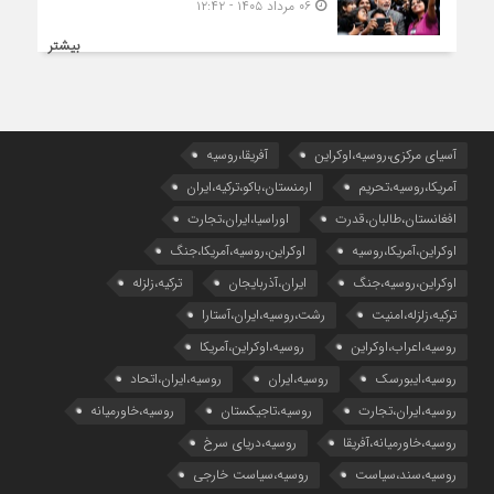
۰۶ مرداد ۱۴۰۵ - ۱۲:۴۲
بیشتر
آسیای مرکزی،روسیه،اوکراین
آفریقا،روسیه
آمریکا،روسیه،تحریم
ارمنستان،باکو،ترکیه،ایران
افغانستان،طالبان،قدرت
اوراسیا،ایران،تجارت
اوکراین،آمریکا،روسیه
اوکراین،روسیه،آمریکا،جنگ
اوکراین،روسیه،جنگ
ایران،آذربایجان
ترکیه،زلزله
ترکیه،زلزله،امنیت
رشت،روسیه،ایران،آستارا
روسیه،اعراب،اوکراین
روسیه،اوکراین،آمریکا
روسیه،ایبورسک
روسیه،ایران
روسیه،ایران،اتحاد
روسیه،ایران،تجارت
روسیه،تاجیکستان
روسیه،خاورمیانه
روسیه،خاورمیانه،آفریقا
روسیه،دریای سرخ
روسیه،سند،سیاست
روسیه،سیاست خارجی