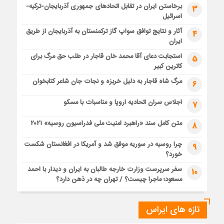
برخاستن ایران در تقابل اتحادهای جمهوری آذربایجان-ترکیه-
3
اسرائیل
آثار و نتایج توافق سواپ گاز ترکمنستان به آذربایجان از طریق
4
ایران
استجابت دعای آقا محمد خان قاجار در طلب حق مرگ برای
5
کاترین کبیر
مرگ شاه قاجار به دلیل خربزه و نجات جان شاعر کتابخوان
6
اجلاس سران اتحادیه اروپا و مناسبات با مسکو
7
متن کامل سند «راهبرد امنیت ملی فدراسیون روسیه» ۲۰۲۱
8
چرا روسیه در سوریه موفق شد و آمریکا در افغانستان شکست
9
خورد؟
سفر سرپرست وزارت خارجه طالبان به ایران و دیدار با احمد
10
مسعود؛ ماجرا چیست؟ / تهران چه در ذهن دارد؟
تازه های ایراس