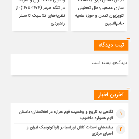
تلاش طالبان برای یکدست
واکاوی جنگ ایران و آمریکا
تغیی
سازی مذهبی؛ علل تعطیلی
در تنگه هرمز (۱۴۰۴-۱۴۰۵)؛ از
از ت
تلویزیون تمدن و حوزه علمیه
نظریه‌های کلاسیک تا سنتز
زیر
خاتم‌النبیین
راهبردی
ثبت دیدگاه
دیدگاهها بسته است.
آخرین اخبار
نگاهی به تاریخ و وضعیت قوم هزاره در افغانستان؛ داستان
1
قوم همواره مغضوب
پیامدهای احداث کانال اوراسیا بر ژئواکونومیک ایران و
2
آسیای مرکزی