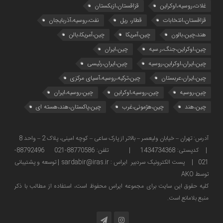
غلات،روسیه،اوکراین
قزاقستان،ازبکستان
قزاقستان،انتخابات
قطار، ریل
نفت،روسیه،آذربایجان
هند،چین،بالون
چین،آمریکا
چین،آمریکا،بالن
چین،اوکراین،جنگ،ر.سیه
چین،ایران
چین،ایران،اوکراین،روسیه
چین،ایران،رئیسی
چین،ایران،عربستان
چین،ترکیه،روسیه،آسیای مرکزی
چین،روسیه
چین،روسیه،اوکراین
چین،روسیه،ایران
چین،هند
چین،هژمونی،غرب
چین،پاکستان،هند،هسته ای
آدرس: تهران – خیابان ولیعصر – بالاتر از پارک ساعی – کوچه امینی، پلاک 2 – واحد 8
| کدپستی: 1434734368 | تلفن: 88770586-021 88792496-
021 | پست الکترونیک سردبیر ایراس : sardabir@iras.ir |
توسعه و پشتیبانی
توسط AKO
كليه حقوق این سایت برای مجموعه ایراس محفوظ است، استفاده از مطالب با ذكر
منبع بلامانع است.