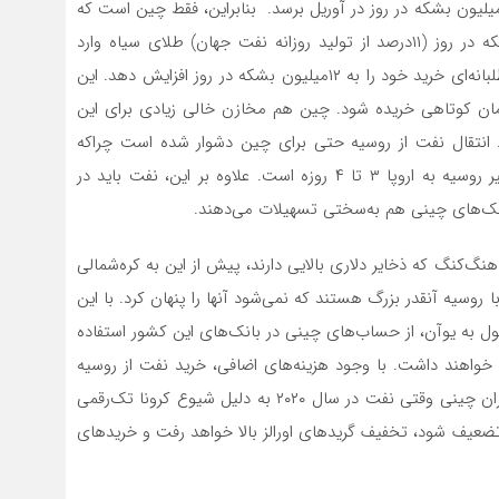
ن‌المللی انرژی انتظار دارد نفت بدون مشتری روسیه به ۳‌میلیون بشکه در روز در آوریل برسد. بنابراین، فقط چین است که
می‌تواند روسیه را نجات دهد. این کشور ۵/ ۱۰‌میلیون بشکه در روز (۱۱‌درصد از تولید روزانه نفت جهان) طلای سیاه وارد
می‌کند. ایمیرویچ معتقد است چین می‌تواند به‌‌‌طور فرصت‌طلبانه‌‌‌ای خرید خود را به ۱۲‌میلیون بشکه در روز افزایش دهد. این
سیه در مدت‌‌‌زمان کوتاهی خریده شود. چین هم مخازن خالی زیادی برای این
 است. انتقال نفت از روسیه حتی برای چین دشوار شده است چراکه
انتقال نفت از این کشور ۴۰ روز به‌‌‌طول می‌‌‌انجامد اما مسیر روسیه به اروپا ۳ تا ۴ روزه است. علاوه بر این، نفت باید در
انک‌های چینی هم به‌‌‌سختی تسهیلات می‌دهند.
نگ‌‌‌کنگ که ذخایر دلاری بالایی دارند، پیش از این به کره‌شمالی
 روسیه آنقدر بزرگ هستند که نمی‌شود آنها را پنهان کرد. با این
پول به یوآن، از حساب‌‌‌های چینی در بانک‌های این کشور استفاده
خواهند داشت. با وجود هزینه‌‌‌های اضافی، خرید نفت از روسیه
می‌تواند پول زیادی ذخیره کند. این کاری است که معامله‌‌‌گران چینی وقتی نفت در سال ۲۰۲۰ به دلیل شیوع کرونا تک‌‌‌رقمی
 تضعیف شود، تخفیف گریدهای اورالز بالا خواهد رفت و خریدهای