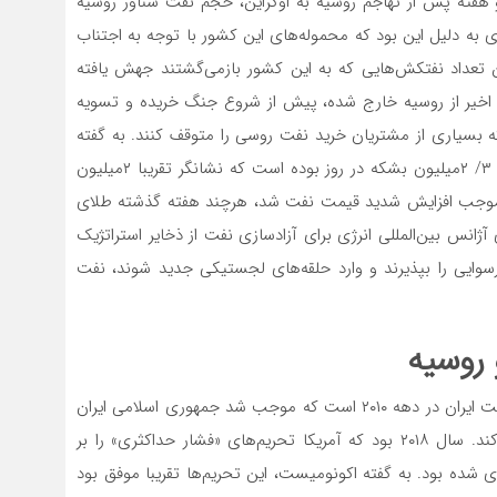
نام Kayrros تخمین می‌‌‌زند دو هفته پس از تهاجم روسیه به اوکراین، حجم نفت شناور روسیه
ه تا حدود زیادی به دلیل این بود که محموله‌‌‌های این کشور با توجه به اجتناب
داد نفتکش‌‌‌هایی که به این کشور باز‌‌‌می‌‌‌گشتند جهش یافته
ای اخیر از روسیه خارج شده، پیش از شروع جنگ خریده و تسویه
ه بسیاری از مشتریان خرید نفت روسی را متوقف کنند. به گفته
شرکت کپلر، در ۲۴ مارس حجم صادرات دریایی نفت روسیه ۳/ ۲میلیون بشکه در روز بوده است که نشانگر تقریبا ۲‌میلیون
وجب افزایش شدید قیمت نفت شد، هرچند هفته گذشته طلای
ضای آژانس بین‌المللی انرژی ‌برای آزادسازی نفت از ذخایر استراتژیک
سوایی را بپذیرند و وارد حلقه‌‌‌های لجستیکی جدید شوند، نفت
 روسیه
ممنوعیت جزئی نفت روسیه تا حدودی شبیه بلوکه کردن نفت ایران در دهه ۲۰۱۰ است که موجب شد جمهوری اسلامی ایران
اقدام به اتخاذ برنامه‌‌‌های متنوعی برای دور زدن تحریم‌ها کند. سال ۲۰۱۸ بود که آمریکا تحریم‌های «فشار حداکثری» را بر
ی شده بود. به گفته اکونومیست، این تحریم‌ها تقریبا موفق بود