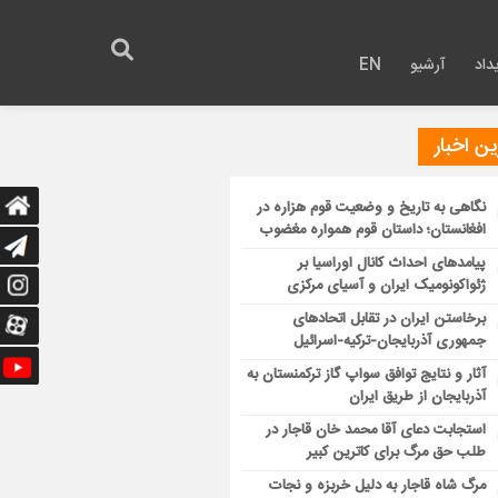
داد
آرشیو
EN
ن اخبار
نگاهی به تاریخ و وضعیت قوم هزاره در
افغانستان؛ داستان قوم همواره مغضوب
پیامدهای احداث کانال اوراسیا بر
ژئواکونومیک ایران و آسیای مرکزی
برخاستن ایران در تقابل اتحادهای
جمهوری آذربایجان-ترکیه-اسرائیل
آثار و نتایج توافق سواپ گاز ترکمنستان به
آذربایجان از طریق ایران
استجابت دعای آقا محمد خان قاجار در
طلب حق مرگ برای کاترین کبیر
مرگ شاه قاجار به دلیل خربزه و نجات