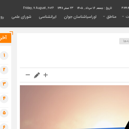
3:44:
تاریخ :
جمعه, ۱۶ مرداد , ۱۴۰۵
23 صفر 1448
Friday, 7 August , 2026
ت
مناطق
اوراسیاشناسان جوان
ایرانشناسی
شورای علمی
روی
آخری
‌ها
1
2
3
4
5
6