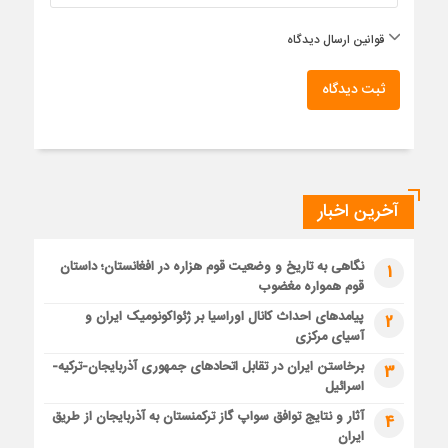
قوانین ارسال دیدگاه
ثبت دیدگاه
آخرین اخبار
نگاهی به تاریخ و وضعیت قوم هزاره در افغانستان؛ داستان
1
قوم همواره مغضوب
پیامدهای احداث کانال اوراسیا بر ژئواکونومیک ایران و
2
آسیای مرکزی
برخاستن ایران در تقابل اتحادهای جمهوری آذربایجان-ترکیه-
3
اسرائیل
آثار و نتایج توافق سواپ گاز ترکمنستان به آذربایجان از طریق
4
ایران