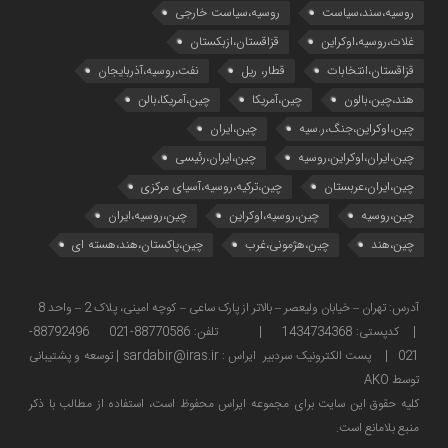
روسیه،سند،سیاست
روسیه،سیاست خارجی
غلات،روسیه،اوکراین
قزاقستان،ازبکستان
قزاقستان،انتخابات
قطار، ریل
نفت،روسیه،آذربایجان
هند،چین،بالون
چین،آمریکا
چین،آمریکا،بالن
چین،اوکراین،جنگ،ر.سیه
چین،ایران
چین،ایران،اوکراین،روسیه
چین،ایران،رئیسی
چین،ایران،عربستان
چین،ترکیه،روسیه،آسیای مرکزی
چین،روسیه
چین،روسیه،اوکراین
چین،روسیه،ایران
چین،هند
چین،هژمونی،غرب
چین،پاکستان،هند،هسته ای
آدرس: تهران – خیابان ولیعصر – بالاتر از پارک ساعی – کوچه امینی، پلاک 2 – واحد 8
| کدپستی: 1434734368 | تلفن: 88770586-021 88792496-
021 | پست الکترونیک سردبیر ایراس : sardabir@iras.ir |
توسعه و پشتیبانی
توسط AKO
كليه حقوق این سایت برای مجموعه ایراس محفوظ است، استفاده از مطالب با ذكر
منبع بلامانع است.