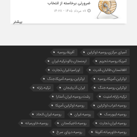
ضرورتی برخاسته از انتخاب
۰۷ مرداد ۱۴۰۵ - ۱۴:۲۸
بیشتر
آسیای مرکزی،روسیه،اوکراین
آفریقا،روسیه
آمریکا،روسیه،تحریم
ارمنستان،باکو،ترکیه،ایران
افغانستان،طالبان،قدرت
اوراسیا،ایران،تجارت
اوکراین،آمریکا،روسیه
اوکراین،روسیه،آمریکا،جنگ
اوکراین،روسیه،جنگ
ایران،آذربایجان
ترکیه،زلزله
ترکیه،زلزله،امنیت
رشت،روسیه،ایران،آستارا
روسیه،اعراب،اوکراین
روسیه،اوکراین،آمریکا
روسیه،ایبورسک
روسیه،ایران
روسیه،ایران،اتحاد
روسیه،ایران،تجارت
روسیه،تاجیکستان
روسیه،خاورمیانه
روسیه،خاورمیانه،آفریقا
روسیه،دریای سرخ