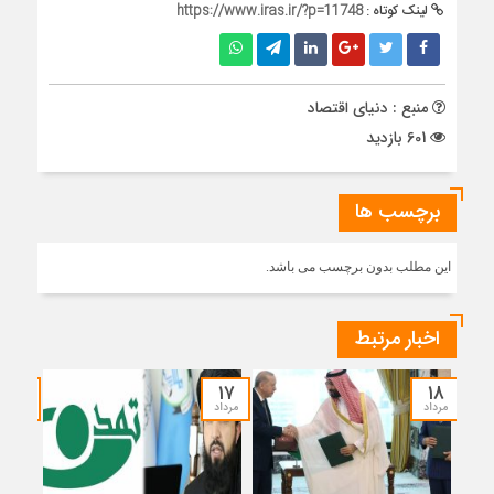
لینک کوتاه :
https://www.iras.ir/?p=11748
منبع : دنیای اقتصاد
601 بازدید
برچسب ها
این مطلب بدون برچسب می باشد.
اخبار مرتبط
۱۵
۱۷
۱۸
مرداد
مرداد
مرداد