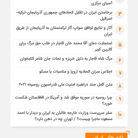
آسیای مرکزی
برخاستن ایران در تقابل اتحادهای جمهوری آذربایجان-ترکیه-
3
اسرائیل
آثار و نتایج توافق سواپ گاز ترکمنستان به آذربایجان از طریق
4
ایران
استجابت دعای آقا محمد خان قاجار در طلب حق مرگ برای
5
کاترین کبیر
مرگ شاه قاجار به دلیل خربزه و نجات جان شاعر کتابخوان
6
اجلاس سران اتحادیه اروپا و مناسبات با مسکو
7
متن کامل سند «راهبرد امنیت ملی فدراسیون روسیه» ۲۰۲۱
8
چرا روسیه در سوریه موفق شد و آمریکا در افغانستان شکست
9
خورد؟
سفر سرپرست وزارت خارجه طالبان به ایران و دیدار با احمد
10
مسعود؛ ماجرا چیست؟ / تهران چه در ذهن دارد؟