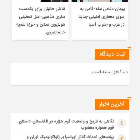
پیمان دفاعی مکه؛ گامی به
تلاش طالبان برای یکدست
واکا
سوی معماری امنیتی جدید
سازی مذهبی؛ علل تعطیلی
در غرب و جنوب آسیا
تلویزیون تمدن و حوزه علمیه
نظری
خاتم‌النبیین
راه
ثبت دیدگاه
دیدگاهها بسته است.
آخرین اخبار
نگاهی به تاریخ و وضعیت قوم هزاره در افغانستان؛ داستان
1
قوم همواره مغضوب
پیامدهای احداث کانال اوراسیا بر ژئواکونومیک ایران و
2