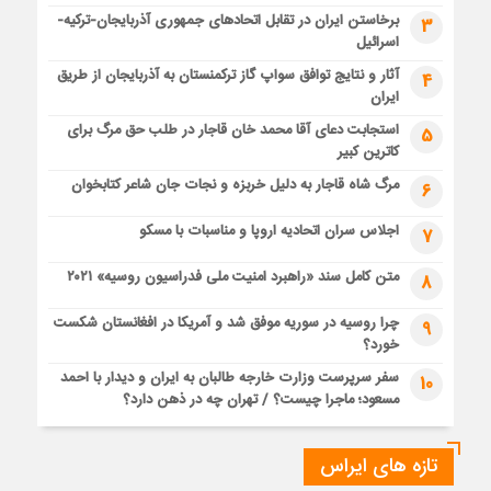
برخاستن ایران در تقابل اتحادهای جمهوری آذربایجان-ترکیه-
3
اسرائیل
آثار و نتایج توافق سواپ گاز ترکمنستان به آذربایجان از طریق
4
ایران
استجابت دعای آقا محمد خان قاجار در طلب حق مرگ برای
5
کاترین کبیر
مرگ شاه قاجار به دلیل خربزه و نجات جان شاعر کتابخوان
6
اجلاس سران اتحادیه اروپا و مناسبات با مسکو
7
متن کامل سند «راهبرد امنیت ملی فدراسیون روسیه» ۲۰۲۱
8
چرا روسیه در سوریه موفق شد و آمریکا در افغانستان شکست
9
خورد؟
سفر سرپرست وزارت خارجه طالبان به ایران و دیدار با احمد
10
مسعود؛ ماجرا چیست؟ / تهران چه در ذهن دارد؟
تازه های ایراس