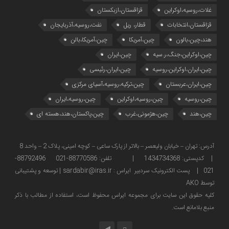
غلات،روسیه،اوکراین
قزاقستان،ازبکستان
قزاقستان،انتخابات
قطار، ریل
نفت،روسیه،آذربایجان
هند،چین،بالون
چین،آمریکا
چین،آمریکا،بالن
چین،اوکراین،جنگ،ر.سیه
چین،ایران
چین،ایران،اوکراین،روسیه
چین،ایران،رئیسی
چین،ایران،عربستان
چین،ترکیه،روسیه،آسیای مرکزی
چین،روسیه
چین،روسیه،اوکراین
چین،روسیه،ایران
چین،هند
چین،هژمونی،غرب
چین،پاکستان،هند،هسته ای
آدرس: تهران – خیابان ولیعصر – بالاتر از پارک ساعی – کوچه امینی، پلاک 2 – واحد 8
| کدپستی: 1434734368 | تلفن: 88770586-021 88792496-
021 | پست الکترونیک سردبیر ایراس : sardabir@iras.ir |
توسعه و پشتیبانی
توسط AKO
كليه حقوق این سایت برای مجموعه ایراس محفوظ است، استفاده از مطالب با ذكر
منبع بلامانع است.