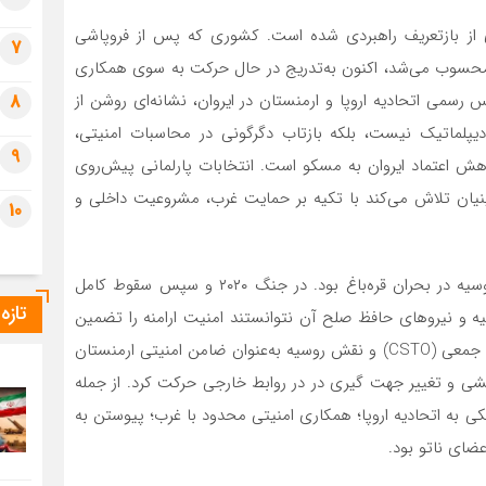
ی از بازتعریف راهبردی شده است. کشوری که پس از فروپاشی
7
 محسوب می‌شد، اکنون به‌تدریج در حال حرکت به سوی همکاری
 رسمی اتحادیه اروپا و ارمنستان در ایروان، نشانه‌ای روشن از
8
پلماتیک نیست، بلکه بازتاب دگرگونی در محاسبات امنیتی،
9
هش اعتماد ایروان به مسکو است. انتخابات پارلمانی پیش‌روی
ینیان تلاش می‌کند با تکیه بر حمایت غرب، مشروعیت داخلی و
10
مهم‌ترین عامل تغییر جهت ارمنستان، ناامیدی از عملکرد روسیه در بحران قره‌باغ بود. در جنگ ۲۰۲۰ و سپس سقوط کامل
تازه
ند که روسیه و نیروهای حافظ صلح آن نتوانستند امنیت ارامنه را تضمین
کنند. همین مسئله باعث شد اعتماد سنتی به پیمان امنیت جمعی (CSTO) و نقش روسیه به‌عنوان ضامن امنیتی ارمنستان
 و تغییر جهت گیری در در روابط خارجی حرکت کرد. از جمله
هم ارمنستان تعلیق مشارکت فعال در CSTO؛ نزدیکی به اتحادیه اروپا؛ همکاری امنیتی محدود با غرب؛ پیوستن به
عضای ناتو بود.