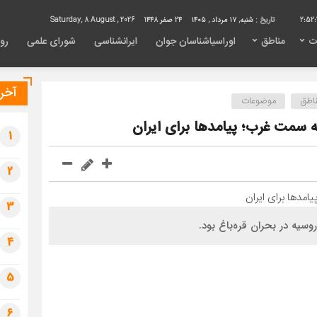
2:52:
تاریخ :
شنبه, ۱۷ مرداد , ۱۴۰۵
24 صفر 1448
Saturday, 8 August , 2026
ت
مناطق
اوراسیاشناسان جوان
ایرانشناسی
شورای علمی
روی
آخری
اطق
موضوعات
سمت غرب؛ پیامدها برای ایران
1
2
3
سیه در بحران قره‌باغ بود.
4
5
6