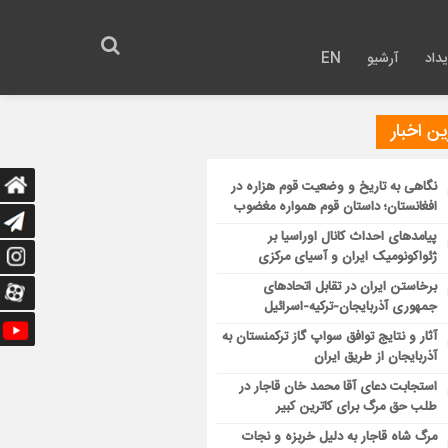
داد
آرشیو
EN
ن اخبار
نگاهی به تاریخ و وضعیت قوم هزاره در
افغانستان؛ داستان قوم همواره مغضوب
پیامدهای احداث کانال اوراسیا بر
ژئواکونومیک ایران و آسیای مرکزی
برخاستن ایران در تقابل اتحادهای
جمهوری آذربایجان-ترکیه-اسرائیل
آثار و نتایج توافق سواپ گاز ترکمنستان به
آذربایجان از طریق ایران
استجابت دعای آقا محمد خان قاجار در
طلب حق مرگ برای کاترین کبیر
مرگ شاه قاجار به دلیل خربزه و نجات