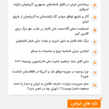
برخاستن ایران در تقابل اتحادهای جمهوری آذربایجان-ترکیه-
3
اسرائیل
آثار و نتایج توافق سواپ گاز ترکمنستان به آذربایجان از طریق
4
ایران
استجابت دعای آقا محمد خان قاجار در طلب حق مرگ برای
5
کاترین کبیر
مرگ شاه قاجار به دلیل خربزه و نجات جان شاعر کتابخوان
6
اجلاس سران اتحادیه اروپا و مناسبات با مسکو
7
متن کامل سند «راهبرد امنیت ملی فدراسیون روسیه» ۲۰۲۱
8
چرا روسیه در سوریه موفق شد و آمریکا در افغانستان شکست
9
خورد؟
سفر سرپرست وزارت خارجه طالبان به ایران و دیدار با احمد
10
مسعود؛ ماجرا چیست؟ / تهران چه در ذهن دارد؟
تازه های ایراس