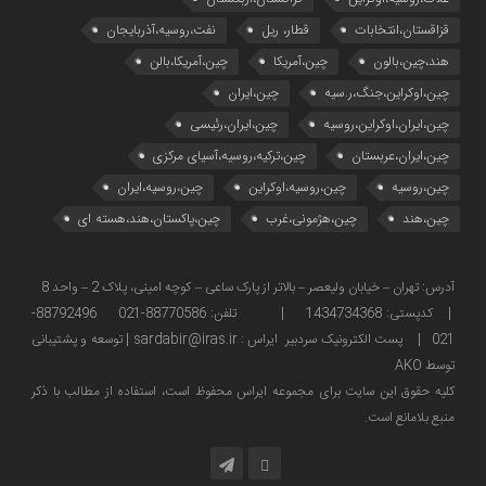
قزاقستان،انتخابات
قطار، ریل
نفت،روسیه،آذربایجان
هند،چین،بالون
چین،آمریکا
چین،آمریکا،بالن
چین،اوکراین،جنگ،ر.سیه
چین،ایران
چین،ایران،اوکراین،روسیه
چین،ایران،رئیسی
چین،ایران،عربستان
چین،ترکیه،روسیه،آسیای مرکزی
چین،روسیه
چین،روسیه،اوکراین
چین،روسیه،ایران
چین،هند
چین،هژمونی،غرب
چین،پاکستان،هند،هسته ای
آدرس: تهران – خیابان ولیعصر – بالاتر از پارک ساعی – کوچه امینی، پلاک 2 – واحد 8
| کدپستی: 1434734368 | تلفن: 88770586-021 88792496-
021 | پست الکترونیک سردبیر ایراس : sardabir@iras.ir |
توسعه و پشتیبانی
توسط AKO
كليه حقوق این سایت برای مجموعه ایراس محفوظ است، استفاده از مطالب با ذكر
منبع بلامانع است.