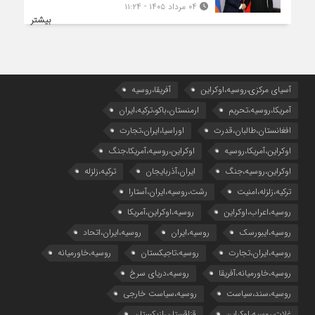
۰۴ مرداد ۱۴۰۵ - ۱۱:۲۴
بیشتر
آسیای مرکزی،روسیه،اوکراین
آفریقا،روسیه
آمریکا،روسیه،تحریم
ارمنستان،باکو،ترکیه،ایران
افغانستان،طالبان،قدرت
اوراسیا،ایران،تجارت
اوکراین،آمریکا،روسیه
اوکراین،روسیه،آمریکا،جنگ
اوکراین،روسیه،جنگ
ایران،آذربایجان
ترکیه،زلزله
ترکیه،زلزله،امنیت
رشت،روسیه،ایران،آستارا
روسیه،اعراب،اوکراین
روسیه،اوکراین،آمریکا
روسیه،ایبورسک
روسیه،ایران
روسیه،ایران،اتحاد
روسیه،ایران،تجارت
روسیه،تاجیکستان
روسیه،خاورمیانه
روسیه،خاورمیانه،آفریقا
روسیه،دریای سرخ
روسیه،سند،سیاست
روسیه،سیاست خارجی
غلات،روسیه،اوکراین
قزاقستان،ازبکستان