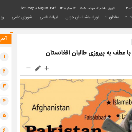
3:11:
تاریخ :
شنبه, ۱۷ مرداد , ۱۴۰۵
24 صفر 1448
Saturday, 8 August , 2026
ت
مناطق
اوراسیاشناسان جوان
ایرانشناسی
شورای علمی
روی
آخری
ا عطف به پیروزی طالبان افغانستان
1
2
3
4
5
6