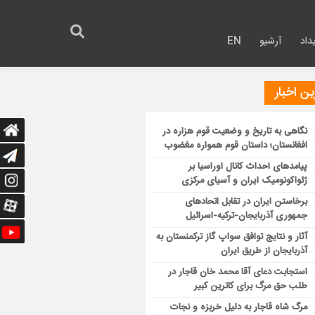
داد
آرشیو
EN
ن اخبار
نگاهی به تاریخ و وضعیت قوم هزاره در
افغانستان؛ داستان قوم همواره مغضوب
پیامدهای احداث کانال اوراسیا بر
ژئواکونومیک ایران و آسیای مرکزی
برخاستن ایران در تقابل اتحادهای
جمهوری آذربایجان-ترکیه-اسرائیل
آثار و نتایج توافق سواپ گاز ترکمنستان به
آذربایجان از طریق ایران
استجابت دعای آقا محمد خان قاجار در
طلب حق مرگ برای کاترین کبیر
مرگ شاه قاجار به دلیل خربزه و نجات