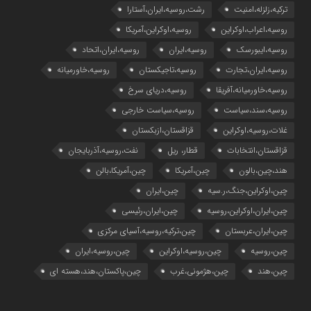
ترکیه،زلزله،امنیت
رشت،روسیه،ایران،آستارا
روسیه،اعراب،اوکراین
روسیه،اوکراین،آمریکا
روسیه،ایبورسک
روسیه،ایران
روسیه،ایران،اتحاد
روسیه،ایران،تجارت
روسیه،تاجیکستان
روسیه،خاورمیانه
روسیه،خاورمیانه،آفریقا
روسیه،دریای سرخ
روسیه،سند،سیاست
روسیه،سیاست خارجی
غلات،روسیه،اوکراین
قزاقستان،ازبکستان
قزاقستان،انتخابات
قطار، ریل
نفت،روسیه،آذربایجان
هند،چین،بالون
چین،آمریکا
چین،آمریکا،بالن
چین،اوکراین،جنگ،ر.سیه
چین،ایران
چین،ایران،اوکراین،روسیه
چین،ایران،رئیسی
چین،ایران،عربستان
چین،ترکیه،روسیه،آسیای مرکزی
چین،روسیه
چین،روسیه،اوکراین
چین،روسیه،ایران
چین،هند
چین،هژمونی،غرب
چین،پاکستان،هند،هسته ای