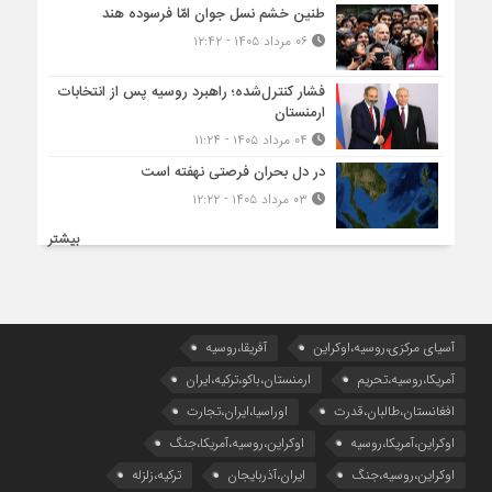
طنین خشم نسل جوان امّا فرسوده هند
۰۶ مرداد ۱۴۰۵ - ۱۲:۴۲
فشار کنترل‌شده؛ راهبرد روسیه پس از انتخابات
ارمنستان
۰۴ مرداد ۱۴۰۵ - ۱۱:۲۴
در دل بحران فرصتی نهفته است
۰۳ مرداد ۱۴۰۵ - ۱۲:۲۲
بیشتر
آسیای مرکزی،روسیه،اوکراین
آفریقا،روسیه
آمریکا،روسیه،تحریم
ارمنستان،باکو،ترکیه،ایران
افغانستان،طالبان،قدرت
اوراسیا،ایران،تجارت
اوکراین،آمریکا،روسیه
اوکراین،روسیه،آمریکا،جنگ
اوکراین،روسیه،جنگ
ایران،آذربایجان
ترکیه،زلزله