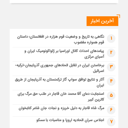
آخرین اخبار
نگاهی به تاریخ و وضعیت قوم هزاره در افغانستان؛ داستان
1
قوم همواره مغضوب
پیامدهای احداث کانال اوراسیا بر ژئواکونومیک ایران و
2
آسیای مرکزی
برخاستن ایران در تقابل اتحادهای جمهوری آذربایجان-ترکیه-
3
اسرائیل
آثار و نتایج توافق سواپ گاز ترکمنستان به آذربایجان از طریق
4
ایران
استجابت دعای آقا محمد خان قاجار در طلب حق مرگ برای
5
کاترین کبیر
مرگ شاه قاجار به دلیل خربزه و نجات جان شاعر کتابخوان
6
اجلاس سران اتحادیه اروپا و مناسبات با مسکو
7