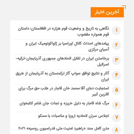
آخرین اخبار
نگاهی به تاریخ و وضعیت قوم هزاره در افغانستان؛ داستان
1
قوم همواره مغضوب
پیامدهای احداث کانال اوراسیا بر ژئواکونومیک ایران و
2
آسیای مرکزی
برخاستن ایران در تقابل اتحادهای جمهوری آذربایجان-ترکیه-
3
اسرائیل
آثار و نتایج توافق سواپ گاز ترکمنستان به آذربایجان از طریق
4
ایران
استجابت دعای آقا محمد خان قاجار در طلب حق مرگ برای
5
کاترین کبیر
مرگ شاه قاجار به دلیل خربزه و نجات جان شاعر کتابخوان
6
اجلاس سران اتحادیه اروپا و مناسبات با مسکو
7
متن کامل سند «راهبرد امنیت ملی فدراسیون روسیه» ۲۰۲۱
8