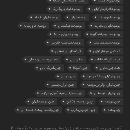
ترکیه،زلزله،امنیت
رشت،روسیه،ایران،آستارا
روسیه،اعراب،اوکراین
روسیه،اوکراین،آمریکا
روسیه،ایبورسک
روسیه،ایران
روسیه،ایران،اتحاد
روسیه،ایران،تجارت
روسیه،تاجیکستان
روسیه،خاورمیانه
روسیه،خاورمیانه،آفریقا
روسیه،دریای سرخ
روسیه،سند،سیاست
روسیه،سیاست خارجی
غلات،روسیه،اوکراین
قزاقستان،ازبکستان
قزاقستان،انتخابات
قطار، ریل
نفت،روسیه،آذربایجان
هند،چین،بالون
چین،آمریکا
چین،آمریکا،بالن
چین،اوکراین،جنگ،ر.سیه
چین،ایران
چین،ایران،اوکراین،روسیه
چین،ایران،رئیسی
چین،ایران،عربستان
چین،ترکیه،روسیه،آسیای مرکزی
چین،روسیه
چین،روسیه،اوکراین
چین،روسیه،ایران
چین،هند
چین،هژمونی،غرب
چین،پاکستان،هند،هسته ای
آدرس: تهران – خیابان ولیعصر – بالاتر از پارک ساعی – کوچه امینی، پلاک 2 – واحد 8