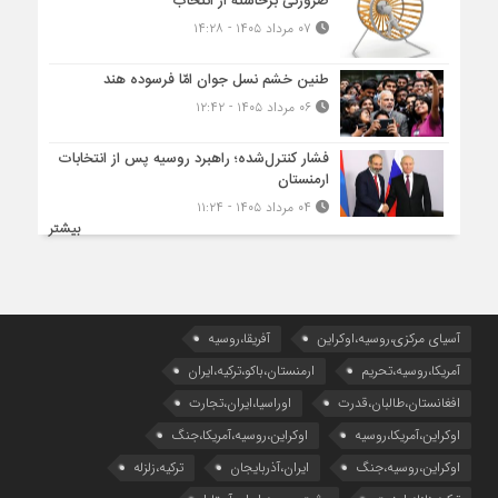
ضرورتی برخاسته از انتخاب
۰۷ مرداد ۱۴۰۵ - ۱۴:۲۸
طنین خشم نسل جوان امّا فرسوده هند
۰۶ مرداد ۱۴۰۵ - ۱۲:۴۲
فشار کنترل‌شده؛ راهبرد روسیه پس از انتخابات
ارمنستان
۰۴ مرداد ۱۴۰۵ - ۱۱:۲۴
بیشتر
آسیای مرکزی،روسیه،اوکراین
آفریقا،روسیه
آمریکا،روسیه،تحریم
ارمنستان،باکو،ترکیه،ایران
افغانستان،طالبان،قدرت
اوراسیا،ایران،تجارت
اوکراین،آمریکا،روسیه
اوکراین،روسیه،آمریکا،جنگ
اوکراین،روسیه،جنگ
ایران،آذربایجان
ترکیه،زلزله