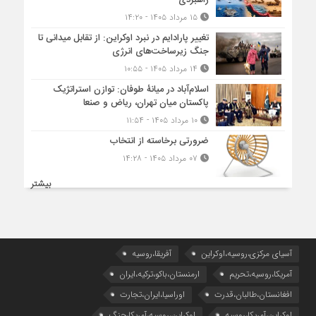
راهبردی
۱۵ مرداد ۱۴۰۵ - ۱۴:۲۰
تغییر پارادایم در نبرد اوکراین: از تقابل میدانی تا
جنگ زیرساخت‌های انرژی
۱۴ مرداد ۱۴۰۵ - ۱۰:۵۵
اسلام‌آباد در میانۀ طوفان: توازن استراتژیک
پاکستان میان تهران، ریاض و صنعا
۱۰ مرداد ۱۴۰۵ - ۱۱:۵۴
ضرورتی برخاسته از انتخاب
۰۷ مرداد ۱۴۰۵ - ۱۴:۲۸
بیشتر
آسیای مرکزی،روسیه،اوکراین
آفریقا،روسیه
آمریکا،روسیه،تحریم
ارمنستان،باکو،ترکیه،ایران
افغانستان،طالبان،قدرت
اوراسیا،ایران،تجارت
اوکراین،آمریکا،روسیه
اوکراین،روسیه،آمریکا،جنگ