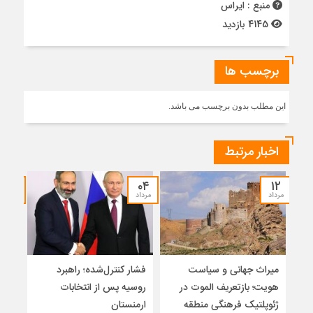
منبع : ایراس
4145 بازدید
برچسب ها
این مطلب بدون برچسب می باشد.
اخبار مرتبط
۲۷
۰۴
۱۲
مرداد
مرداد
تیر
میراث جهانی و سیاست
فشار کنترل‌شده؛ راهبرد
باله
هویت؛ بازتعریف الموت در
روسیه پس از انتخابات
نما
ژئوپلتیک فرهنگی منطقه
ارمنستان