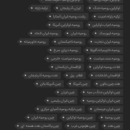
اوکراین،روسیه،جنگ
ایران،آذربایجان
ترکیه،زلزله
ترکیه،زلزله،امنیت
رشت،روسیه،ایران،آستارا
روسیه،اعراب،اوکراین
روسیه،اوکراین،آمریکا
روسیه،ایبورسک
روسیه،ایران
روسیه،ایران،اتحاد
روسیه،ایران،تجارت
روسیه،تاجیکستان
روسیه،خاورمیانه
روسیه،خاورمیانه،آفریقا
روسیه،دریای سرخ
روسیه،سند،سیاست
روسیه،سیاست خارجی
غلات،روسیه،اوکراین
قزاقستان،ازبکستان
قزاقستان،انتخابات
قطار، ریل
نفت،روسیه،آذربایجان
هند،چین،بالون
چین،آمریکا
چین،آمریکا،بالن
چین،اوکراین،جنگ،ر.سیه
چین،ایران
چین،ایران،اوکراین،روسیه
چین،ایران،رئیسی
چین،ایران،عربستان
چین،ترکیه،روسیه،آسیای مرکزی
چین،روسیه
چین،روسیه،اوکراین
چین،روسیه،ایران
چین،هند
چین،هژمونی،غرب
چین،پاکستان،هند،هسته ای