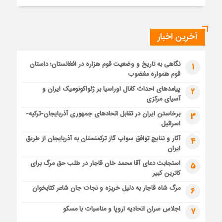
آخرین اخبار
نگاهی به تاریخ و وضعیت قوم هزاره در افغانستان؛ داستان
1
قوم همواره مغضوب
پیامدهای احداث کانال اوراسیا بر ژئواکونومیک ایران و
2
آسیای مرکزی
برخاستن ایران در تقابل اتحادهای جمهوری آذربایجان-ترکیه-
3
اسرائیل
آثار و نتایج توافق سواپ گاز ترکمنستان به آذربایجان از طریق
4
ایران
استجابت دعای آقا محمد خان قاجار در طلب حق مرگ برای
5
کاترین کبیر
مرگ شاه قاجار به دلیل خربزه و نجات جان شاعر کتابخوان
6
اجلاس سران اتحادیه اروپا و مناسبات با مسکو
7