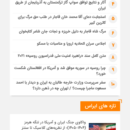
آثار و نتایج توافق سواپ گاز ترکمنستان به آذربایجان از طریق
4
ایران
استجابت دعای آقا محمد خان قاجار در طلب حق مرگ برای
5
کاترین کبیر
مرگ شاه قاجار به دلیل خربزه و نجات جان شاعر کتابخوان
6
اجلاس سران اتحادیه اروپا و مناسبات با مسکو
7
متن کامل سند «راهبرد امنیت ملی فدراسیون روسیه» ۲۰۲۱
8
چرا روسیه در سوریه موفق شد و آمریکا در افغانستان شکست
9
خورد؟
سفر سرپرست وزارت خارجه طالبان به ایران و دیدار با احمد
10
مسعود؛ ماجرا چیست؟ / تهران چه در ذهن دارد؟
تازه های ایراس
واکاوی جنگ ایران و آمریکا در تنگه هرمز
(۱۴۰۴-۱۴۰۵)؛ از نظریه‌های کلاسیک تا سنتز