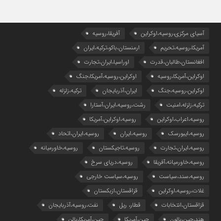
آسیای مرکزی،روسیه،اوکراین
آفریقا،روسیه
آمریکا،روسیه،تحریم
ارمنستان،باکو،ترکیه،ایران
افغانستان،طالبان،قدرت
اوراسیا،ایران،تجارت
اوکراین،آمریکا،روسیه
اوکراین،روسیه،آمریکا،جنگ
اوکراین،روسیه،جنگ
ایران،آذربایجان
ترکیه،زلزله
ترکیه،زلزله،امنیت
رشت،روسیه،ایران،آستارا
روسیه،اعراب،اوکراین
روسیه،اوکراین،آمریکا
روسیه،ایبورسک
روسیه،ایران
روسیه،ایران،اتحاد
روسیه،ایران،تجارت
روسیه،تاجیکستان
روسیه،خاورمیانه
روسیه،خاورمیانه،آفریقا
روسیه،دریای سرخ
روسیه،سند،سیاست
روسیه،سیاست خارجی
غلات،روسیه،اوکراین
قزاقستان،ازبکستان
قزاقستان،انتخابات
قطار، ریل
نفت،روسیه،آذربایجان
هند،چین،بالون
چین،آمریکا
چین،آمریکا،بالن